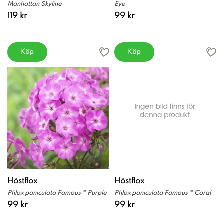
Manhattan Skyline
Eye
119 kr
99 kr
Köp
Köp
Höstflox
Höstflox
Phlox paniculata Famous ™ Purple
Phlox paniculata Famous ™ Coral
99 kr
99 kr