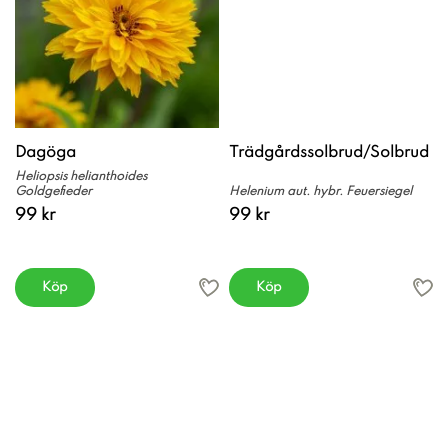
Dagöga
Trädgårdssolbrud/Solbrud
Heliopsis helianthoides
Goldgefieder
Helenium aut. hybr. Feuersiegel
99 kr
99 kr
Köp
Köp