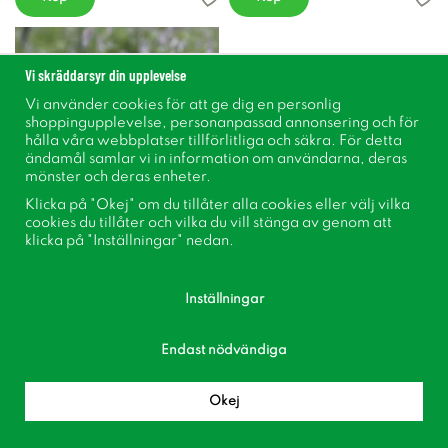
Vi skräddarsyr din upplevelse
Vi använder cookies för att ge dig en personlig
shoppingupplevelse, personanpassad annonsering och för
hålla våra webbplatser tillförlitliga och säkra. För detta
ändamål samlar vi in information om användarna, deras
mönster och deras enheter.
Klicka på "Okej" om du tillåter alla cookies eller välj vilka
cookies du tillåter och vilka du vill stänga av genom att
klicka på "Inställningar" nedan.
Kantnepeta / Kattmynta
Silverrisp
Nepeta faassenii Gletschereis
Limonium platyphyllum
Inställningar
89 kr
89 kr
Endast nödvändiga
Köp
Köp
Okej