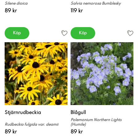
Silene dioica
Salvia nemorosa Bumblesky
89 kr
119 kr
Köp
Köp
Stjärnrudbeckia
Blågull
Polemonium Northern Lights
Rudbeckia fulgida var. deamii
(Humile)
89 kr
89 kr