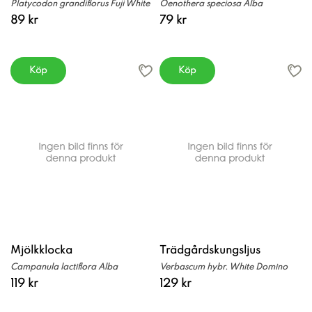
Platycodon grandiflorus Fuji White
Oenothera speciosa Alba
89 kr
79 kr
Köp
Köp
Mjölkklocka
Trädgårdskungsljus
Campanula lactiflora Alba
Verbascum hybr. White Domino
119 kr
129 kr