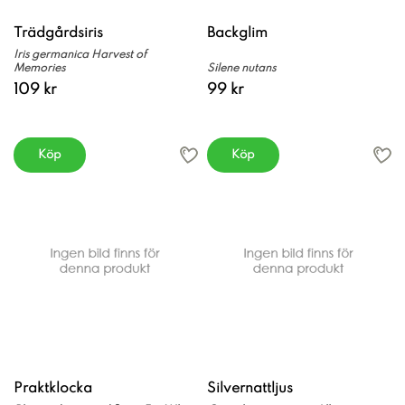
Trädgårdsiris
Backglim
Iris germanica Harvest of
Memories
Silene nutans
109 kr
99 kr
Köp
Köp
Praktklocka
Silvernattljus