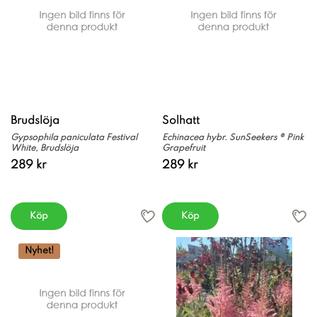
Brudslöja
Solhatt
Gypsophila paniculata Festival
Echinacea hybr. SunSeekers ® Pink
White, Brudslöja
Grapefruit
289 kr
289 kr
Köp
Köp
Nyhet!