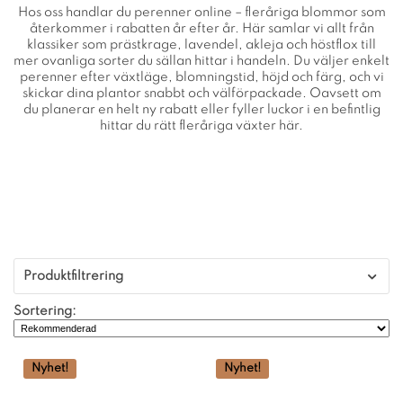
Hos oss handlar du perenner online – fleråriga blommor som
återkommer i rabatten år efter år. Här samlar vi allt från
klassiker som prästkrage, lavendel, akleja och höstflox till
mer ovanliga sorter du sällan hittar i handeln. Du väljer enkelt
perenner efter växtläge, blomningstid, höjd och färg, och vi
skickar dina plantor snabbt och välförpackade. Oavsett om
du planerar en helt ny rabatt eller fyller luckor i en befintlig
hittar du rätt fleråriga växter här.
Produktfiltrering
Sortering:
Nyhet!
Nyhet!