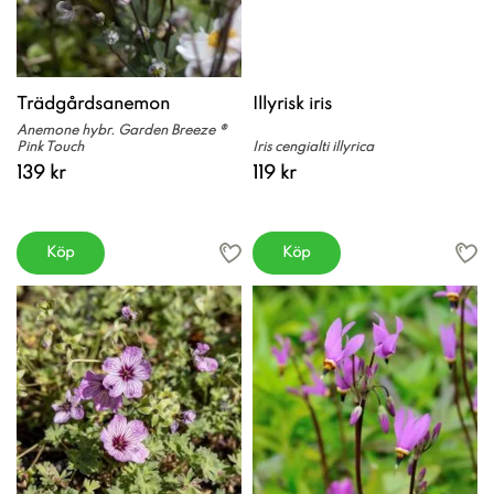
Trädgårdsanemon
Illyrisk iris
Anemone hybr. Garden Breeze ®
Pink Touch
Iris cengialti illyrica
139 kr
119 kr
Köp
Köp