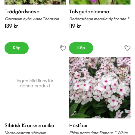
Trädgårdsnäva
Tolvgudablomma
Geranium hybr. Anne Thomson
Dodecatheon meadia Aphrodite ®
139 kr
119 kr
Köp
Köp
Sibirisk Kransveronika
Höstflox
Veronicastrum sibiricum
Phlox paniculata Famous ™ White