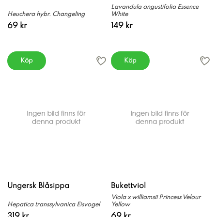
Lavandula angustifolia Essence
Heuchera hybr. Changeling
White
69 kr
149 kr
Köp
Köp
Ungersk Blåsippa
Bukettviol
Viola x williamsii Princess Velour
Hepatica transsylvanica Eisvogel
Yellow
319 kr
69 kr