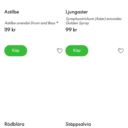
Astilbe
Ljungaster
Symphyotrichum (Aster) ericoides
Astilbe arendsii Drum and Bass ®
Golden Spray
119 kr
99 kr
Köp
Köp
Rödblära
Stäppsalvia