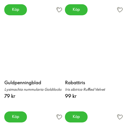
Köp
Köp
Guldpenningblad
Rabattiris
Lysimachia nummularia Goldilocks
Iris sibirica Ruffled Velvet
79 kr
99 kr
Köp
Köp