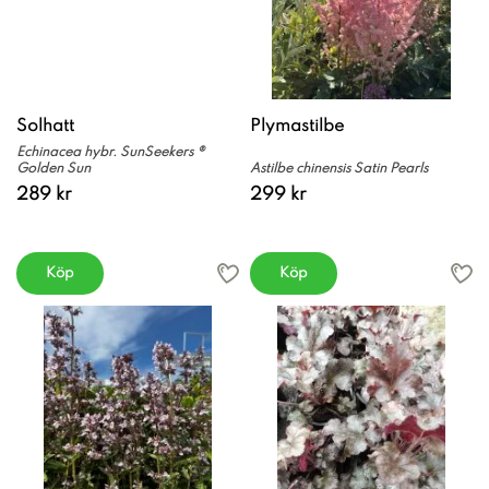
Solhatt
Plymastilbe
Echinacea hybr. SunSeekers ®
Golden Sun
Astilbe chinensis Satin Pearls
289 kr
299 kr
Köp
Köp