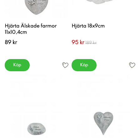
Hjärta Älskade farmor
Hjärta 18x9cm
11x10,4cm
89 kr
95 kr
189 kr
Köp
Köp