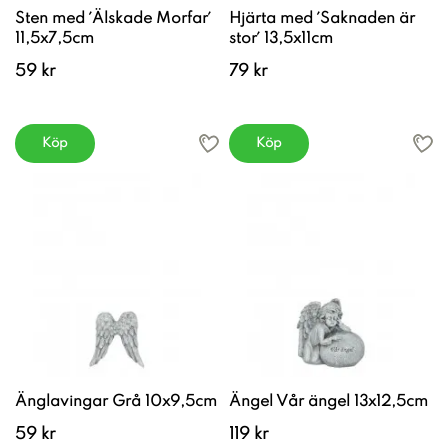
Sten med ´Älskade Morfar´
Hjärta med ´Saknaden är
11,5x7,5cm
stor´ 13,5x11cm
59 kr
79 kr
Köp
Köp
Änglavingar Grå 10x9,5cm
Ängel Vår ängel 13x12,5cm
59 kr
119 kr