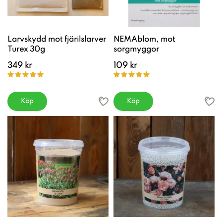
Larvskydd mot fjärilslarver
NEMAblom, mot
Turex 30g
sorgmyggor
349 kr
109 kr
Köp
Köp