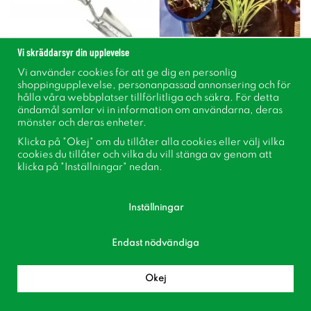
Vi skräddarsyr din upplevelse
Vi använder cookies för att ge dig en personlig
shoppingupplevelse, personanpassad annonsering och för
Handspade
Planteringspåse Rund 2-
hålla våra webbplatser tillförlitliga och säkra. För detta
pack
ändamål samlar vi in information om användarna, deras
mönster och deras enheter.
149 kr
109 kr
fr.
Klicka på "Okej" om du tillåter alla cookies eller välj vilka
cookies du tillåter och vilka du vill stänga av genom att
klicka på "Inställningar" nedan.
Köp
Köp
Inställningar
Endast nödvändiga
Okej