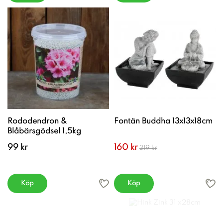
Rododendron &
Fontän Buddha 13x13x18cm
Blåbärsgödsel 1,5kg
99 kr
160 kr
319 kr
Köp
Köp