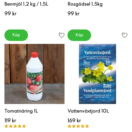
Benmjöl 1,2 kg / 1,5L
Rosgödsel 1,5kg
99 kr
99 kr
Köp
Köp
Tomatnäring 1L
Vattenväxtjord 10L
119 kr
169 kr