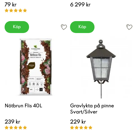
79 kr
6 299 kr
Köp
Köp
Nötbrun Flis 40L
Gravlykta på pinne
Svart/Silver
239 kr
229 kr