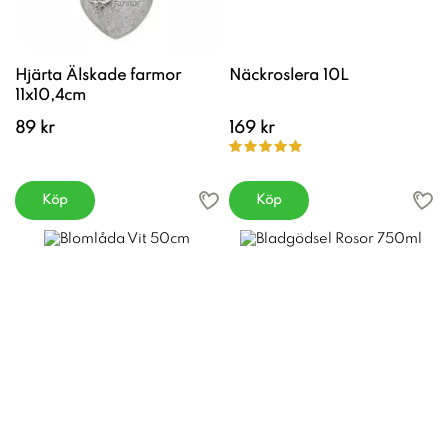
Hjärta Älskade farmor
Näckroslera 10L
11x10,4cm
89 kr
169 kr
Köp
Köp