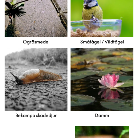
Ogräsmedel
Småfågel / Vildfågel
Bekämpa skadedjur
Damm