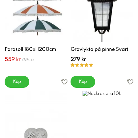
Parasoll 180xH200cm
Gravlykta på pinne Svart
559 kr
279 kr
799 kr
Köp
Köp