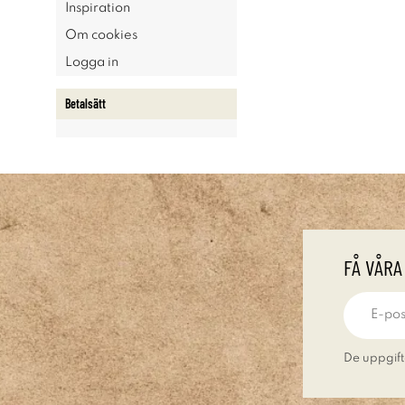
Inspiration
Om cookies
Logga in
Betalsätt
FÅ VÅRA
De uppgift