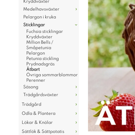
Kryddväxter
Medelhavsväxter
Pelargon i kruka
Sticklingar
Fuchsia sticklingar
Kryddväxter
Million Bells /
Småpetunia
Pelargon
Petunia stickling
Prydnadsgräs
Ätbart
Övriga sommarblommor
Perenner
Säsong
Trädgårdsväxter
Trädgård
Odla & Plantera
Lökar & Knölar
Sättlök & Sättpotatis