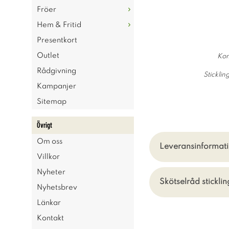
Fröer
Hem & Fritid
Presentkort
Outlet
Kom
Rådgivning
Sticklin
Kampanjer
Sitemap
Övrigt
Om oss
Leveransinformatio
Villkor
Nyheter
Skötselråd stickli
Nyhetsbrev
Länkar
Kontakt