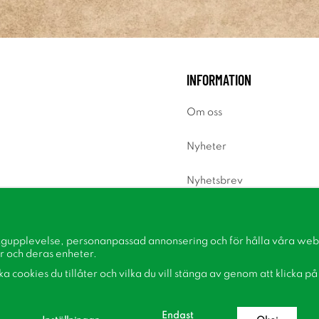
INFORMATION
Om oss
Nyheter
Nyhetsbrev
Om cookies
ngupplevelse, personanpassad annonsering och för hålla våra webbp
Inspiration
r och deras enheter.
lka cookies du tillåter och vilka du vill stänga av genom att klicka p
Endast