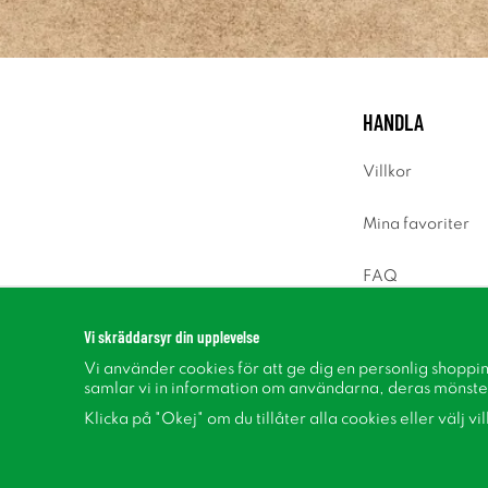
HANDLA
Villkor
Mina favoriter
FAQ
Logga in
Vi skräddarsyr din upplevelse
Vi använder cookies för att ge dig en personlig shoppi
samlar vi in information om användarna, deras mönste
Klicka på "Okej" om du tillåter alla cookies eller välj vi