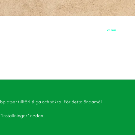
latser tillförlitliga och säkra. För detta ändamål
å "Inställningar" nedan.