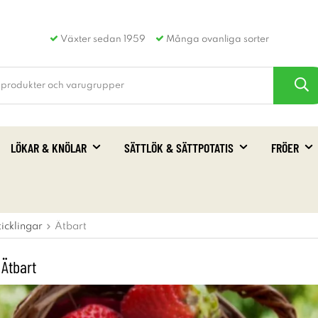
Växter sedan 1959
Många ovanliga sorter
LÖKAR & KNÖLAR
SÄTTLÖK & SÄTTPOTATIS
FRÖER
ticklingar
Ätbart
 Ätbart