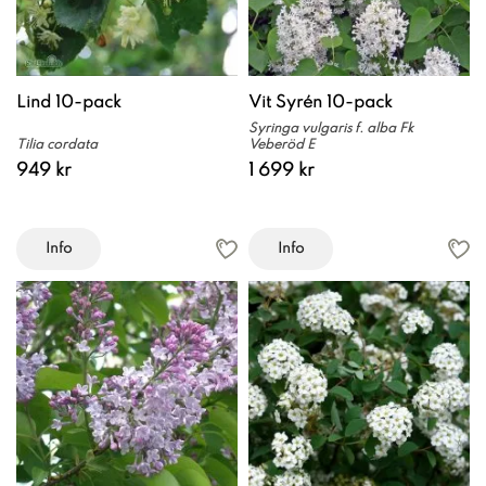
Lind 10-pack
Vit Syrén 10-pack
Syringa vulgaris f. alba Fk
Tilia cordata
Veberöd E
949 kr
1 699 kr
Info
Info