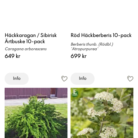
Häckkaragan / Sibirisk
Röd Häckberberis 10-pack
Ärtbuske 10-pack
Berberis thunb. (Rödbl.)
Caragana arborescens
'Atropurpurea'
649 kr
699 kr
Info
Info