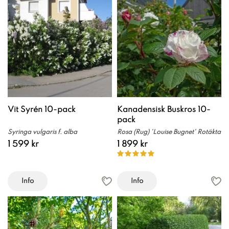
Vit Syrén 10-pack
Kanadensisk Buskros 10-
pack
Syringa vulgaris f. alba
Rosa (Rug) 'Louise Bugnet' Rotäkta
1 599 kr
1 899 kr
Info
Info