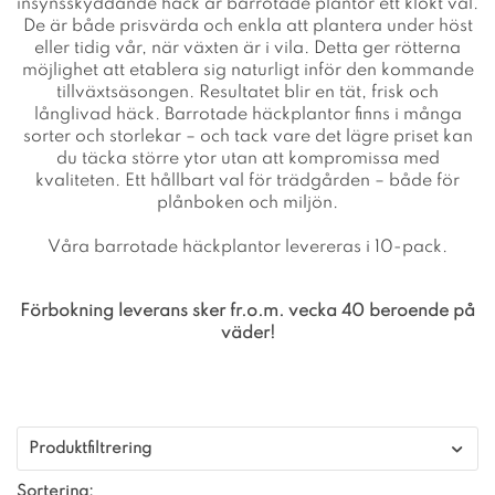
insynsskyddande häck är barrotade plantor ett klokt val.
De är både prisvärda och enkla att plantera under höst
eller tidig vår, när växten är i vila. Detta ger rötterna
möjlighet att etablera sig naturligt inför den kommande
tillväxtsäsongen. Resultatet blir en tät, frisk och
långlivad häck. Barrotade häckplantor finns i många
sorter och storlekar – och tack vare det lägre priset kan
du täcka större ytor utan att kompromissa med
kvaliteten. Ett hållbart val för trädgården – både för
plånboken och miljön.
Våra barrotade häckplantor levereras i 10-pack.
Förbokning leverans sker fr.o.m. vecka 40 beroende på
väder!
Produktfiltrering
Sortering: