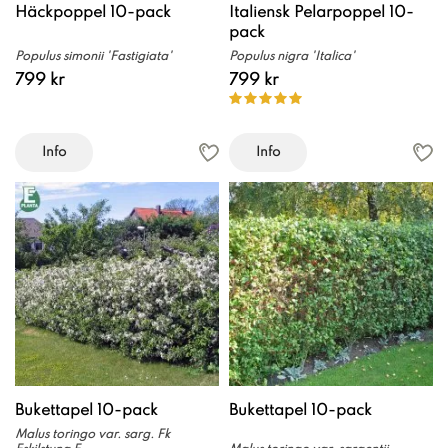
Häckpoppel 10-pack
Italiensk Pelarpoppel 10-
pack
Populus simonii 'Fastigiata'
Populus nigra 'Italica'
799 kr
799 kr
Info
Info
Bukettapel 10-pack
Bukettapel 10-pack
Malus toringo var. sarg. Fk