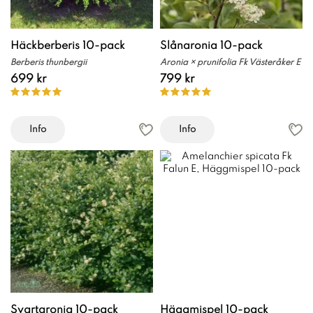
Häckberberis 10-pack
Slånaronia 10-pack
Berberis thunbergii
Aronia × prunifolia Fk Västeråker E
699 kr
799 kr
Info
Info
Svartaronia 10-pack
Häggmispel 10-pack