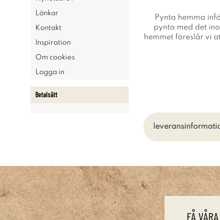
Länkar
Pynta hemma inför 
pynta med det inom
Kontakt
hemmet föreslår vi at
Inspiration
Om cookies
Logga in
Betalsätt
leveransinformati
FÅ VÅRA