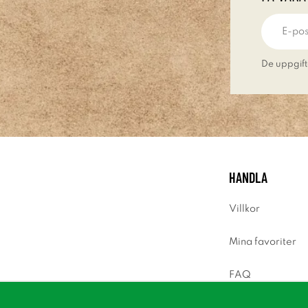
De uppgift
HANDLA
Villkor
Mina favoriter
FAQ