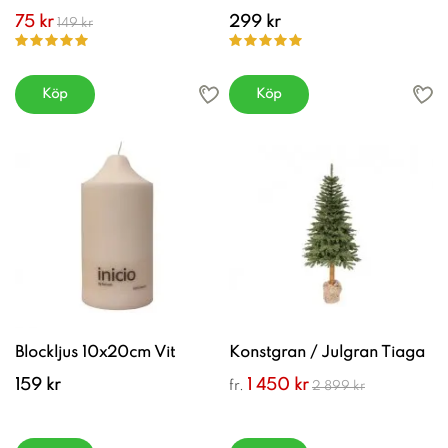
75 kr
299 kr
149 kr
Köp
Köp
Blockljus 10x20cm Vit
Konstgran / Julgran Tiaga
159 kr
1 450 kr
fr.
2 899 kr