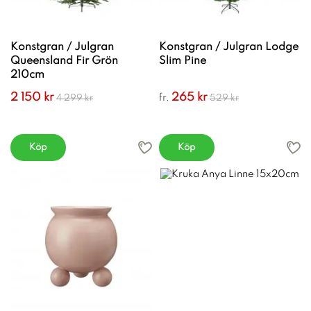
Konstgran / Julgran
Konstgran / Julgran Lodge
Queensland Fir Grön
Slim Pine
210cm
2 150 kr
265 kr
fr.
4 299 kr
529 kr
Köp
Köp