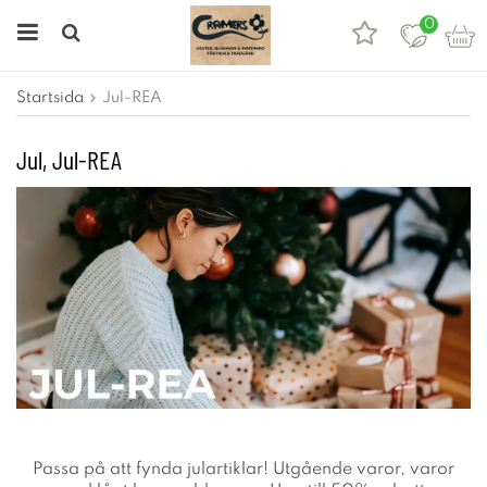
0
Startsida
Jul-REA
Jul, Jul-REA
Passa på att fynda julartiklar! Utgående varor, varor