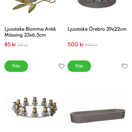
Ljusstake Blomma Antik
Ljusstake Örebro 39x22cm
Mässing 23x6,5cm
85 kr
500 kr
169 kr
999 kr
Köp
Köp