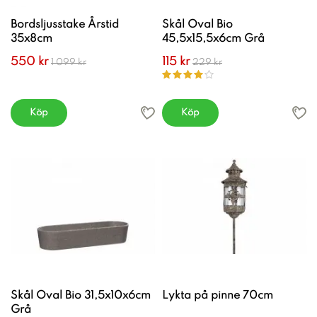
Bordsljusstake Årstid
Skål Oval Bio
35x8cm
45,5x15,5x6cm Grå
550 kr
115 kr
1 099 kr
229 kr
Köp
Köp
Skål Oval Bio 31,5x10x6cm
Lykta på pinne 70cm
Grå