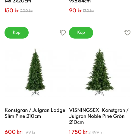
14x13x20cm
9x8x14cm
150 kr
90 kr
299 kr
179 kr
Köp
Köp
Konstgran / Julgran Lodge
VISNINGSEX! Konstgran /
Slim Pine 210cm
Julgran Noble Pine Grön
210cm
600 kr
1 750 kr
1 199 kr
3 499 kr