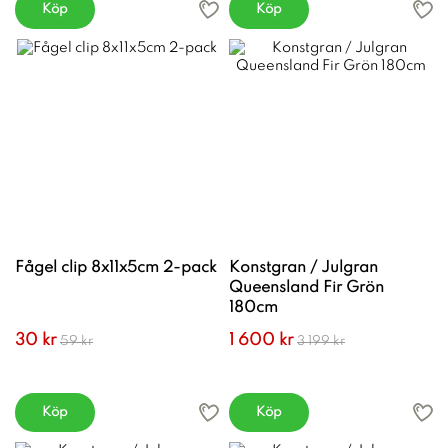
Köp
Köp
Fågel clip 8x11x5cm 2-pack
Konstgran / Julgran
Queensland Fir Grön
180cm
30 kr
1 600 kr
59 kr
3 199 kr
Köp
Köp