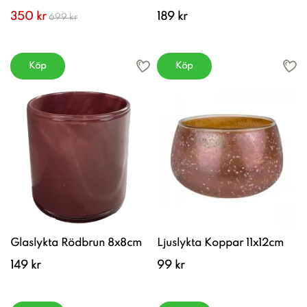
350 kr
189 kr
699 kr
Köp
Köp
Glaslykta Rödbrun 8x8cm
Ljuslykta Koppar 11x12cm
149 kr
99 kr