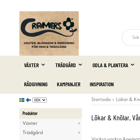
VÄXTER
TRÄDGÅRD
ODLA & PLANTERA
RÅDGIVNING
KAMPANJER
INSPIRATION
Startsida
Lökar & Kn
Produkter
Lökar & Knölar, Vå
Växter
Trädgård
Vackra vackra Anemonen