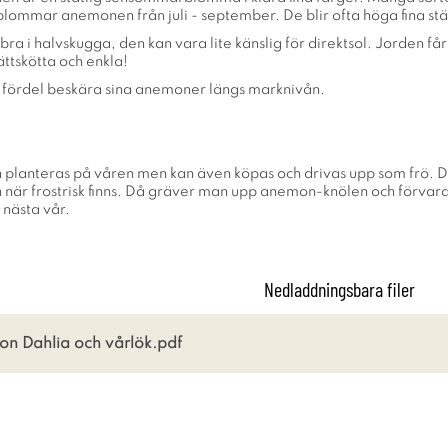
 blommar anemonen från juli - september. De blir ofta höga fina s
 i halvskugga, den kan vara lite känslig för direktsol. Jorden får
ättskötta och enkla!
fördel beskära sina anemoner längs marknivån.
 planteras på våren men kan även köpas och drivas upp som frö. Det
är frostrisk finns. Då gräver man upp anemon-knölen och förvarar d
 nästa vår.
Nedladdningsbara filer
on Dahlia och vårlök.pdf