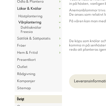
Odla & Plantera
in på hösten, vanligen
Lökar & Knölar
Anemonblommor trivs bra
De anses som relativt l
Höstplantering
På våren kan man med 
Vårplantering
Dahliaknölar
Freesia
Sättlök & Sättpotatis
De köps som knölar och
komma in på senhösten n
Fröer
redo att planteras igen
Hem & Fritid
Presentkort
Outlet
Rådgivning
Leveransinformati
Kampanjer
Sitemap
Övrigt