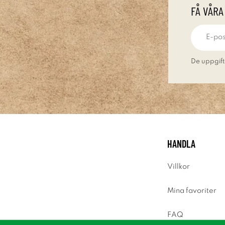
FÅ VÅRA
De uppgift
HANDLA
Villkor
Mina favoriter
FAQ