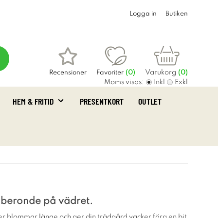
Logga in
Butiken
Varukorg
Recensioner
Favoriter
(
0
)
(0)
Moms visas:
Inkl
Exkl
HEM & FRITID
PRESENTKORT
OUTLET
5 beronde på vädret.
r blommar länge och ger din trädgård vacker färg en bit