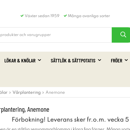
Växter sedan 1959
Många ovanliga sorter
LÖKAR & KNÖLAR
SÄTTLÖK & SÄTTPOTATIS
FRÖER
ölar
Vårplantering
Anemone
rplantering, Anemone
Förbokning! Leverans sker fr.o.m. vecka 
 är en ståtlig sensommarblomma i klara fina färger. Många sorte