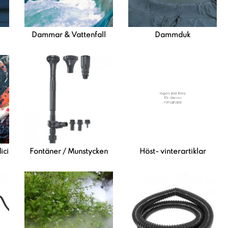
Dammar & Vattenfall
Dammduk
cin / Fiskar
Fontäner / Munstycken
Höst- vinterartiklar