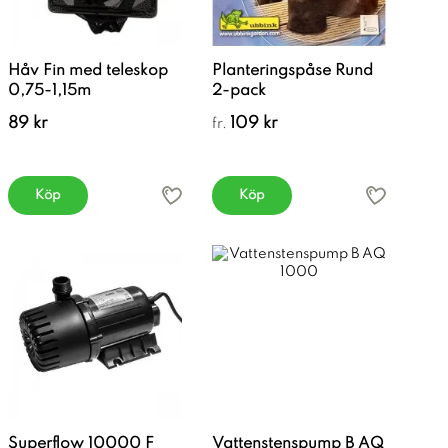
Håv Fin med teleskop
Planteringspåse Rund
0,75-1,15m
2-pack
89 kr
109 kr
fr.
Köp
Köp
Superflow 10000 F
Vattenstenspump B AQ