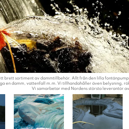
 ett brett sortiment av dammtillbehör. Allt från den lilla fontänpu
ga en damm, vattenfall m.m. Vi tillhandahåller även belysning, rö
Vi samarbetar med Nordens största leverantör 