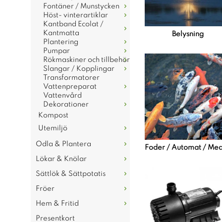
Fontäner / Munstycken
Höst- vinterartiklar
Kantband Ecolat /
Kantmatta
Belysning
Plantering
Pumpar
Rökmaskiner och tillbehör
Slangar / Kopplingar
Transformatorer
Vattenpreparat
Vattenvård
Dekorationer
Kompost
Utemiljö
Odla & Plantera
Foder / Automat / Medi
Lökar & Knölar
Sättlök & Sättpotatis
Fröer
Hem & Fritid
Presentkort