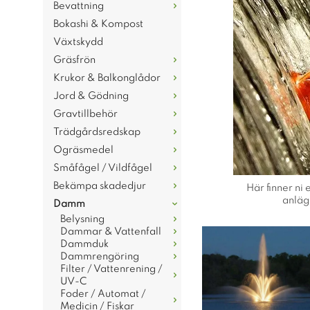
Bevattning
Bokashi & Kompost
Växtskydd
Gräsfrön
Krukor & Balkonglådor
Jord & Gödning
Gravtillbehör
Trädgårdsredskap
Ogräsmedel
Småfågel / Vildfågel
Bekämpa skadedjur
Här finner ni
anläg
Damm
Belysning
Dammar & Vattenfall
Dammduk
Dammrengöring
Filter / Vattenrening /
UV-C
Foder / Automat /
Medicin / Fiskar