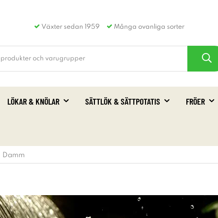
Växter sedan 1959
Många ovanliga sorter
LÖKAR & KNÖLAR
SÄTTLÖK & SÄTTPOTATIS
FRÖER
Damm