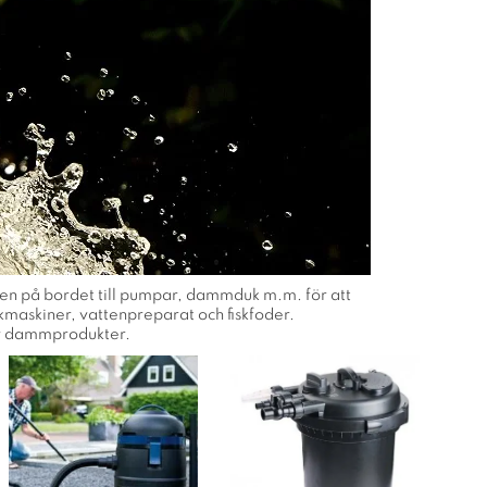
mpen på bordet till pumpar, dammduk m.m. för att
kmaskiner, vattenpreparat och fiskfoder.
av dammprodukter.