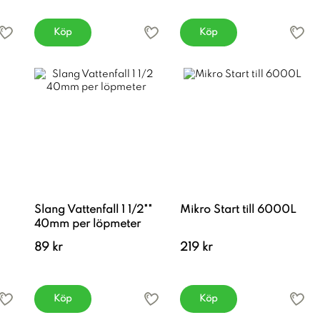
Köp
Köp
Slang Vattenfall 1 1/2""
Mikro Start till 6000L
40mm per löpmeter
89 kr
219 kr
Köp
Köp