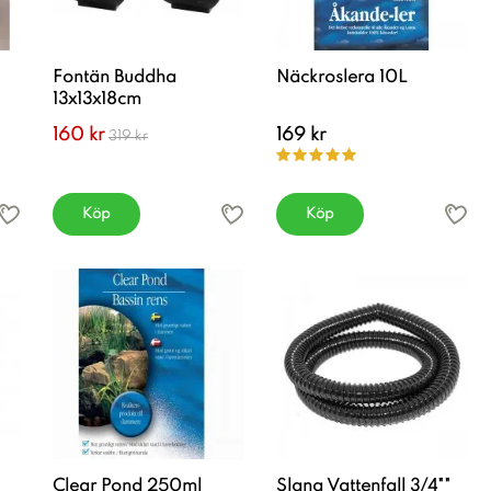
Fontän Buddha
Näckroslera 10L
13x13x18cm
160 kr
169 kr
319 kr
Köp
Köp
Clear Pond 250ml
Slang Vattenfall 3/4""