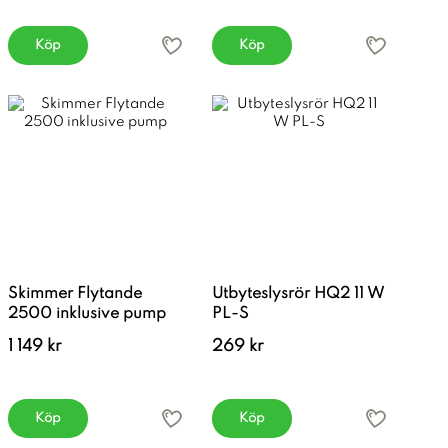
Köp
Köp
Skimmer Flytande
Utbyteslysrör HQ2 11 W
2500 inklusive pump
PL-S
1 149 kr
269 kr
Köp
Köp