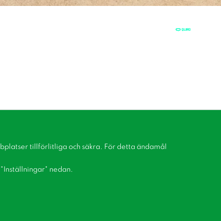
latser tillförlitliga och säkra. För detta ändamål
å "Inställningar" nedan.
Bli medlem i vår kundklubb!