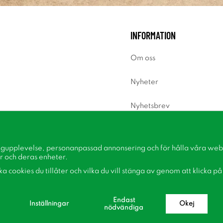
INFORMATION
Om oss
Nyheter
Nyhetsbrev
Om cookies
ngupplevelse, personanpassad annonsering och för hålla våra webbp
Inspiration
r och deras enheter.
lka cookies du tillåter och vilka du vill stänga av genom att klicka p
Endast
Inställningar
Okej
nödvändiga