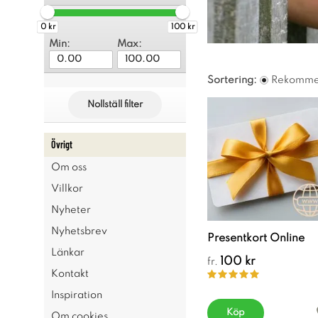
0 kr
100 kr
Min:
Max:
Sortering:
Rekomme
Nollställ filter
Övrigt
Om oss
Villkor
Nyheter
Nyhetsbrev
Presentkort Online
Länkar
100 kr
fr.
Kontakt
Inspiration
Köp
Om cookies