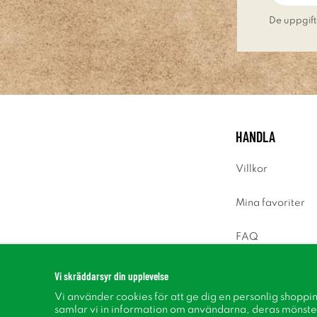
De uppgift
HANDLA
Villkor
Mina favoriter
FAQ
Logga in
Vi skräddarsyr din upplevelse
Vi använder cookies för att ge dig en personlig shoppi
samlar vi in information om användarna, deras mönste