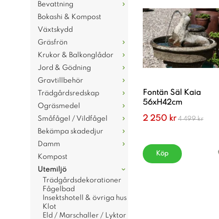
Bevattning
Bokashi & Kompost
Växtskydd
Gräsfrön
Krukor & Balkonglådor
Jord & Gödning
Gravtillbehör
Fontän Säl Kaia
Trädgårdsredskap
56xH42cm
Ogräsmedel
2 250 kr
Småfågel / Vildfågel
4 499 kr
Bekämpa skadedjur
Damm
Köp
Kompost
Utemiljö
Trädgårdsdekorationer
Fågelbad
Insektshotell & övriga hus
Klot
Eld / Marschaller / Lyktor