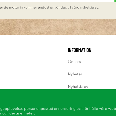
er du matar in kommer endast användas till våra nyhetsbrev.
INFORMATION
Om oss
Nyheter
Nyhetsbrev
Om cookies
ngupplevelse, personanpassad annonsering och för hålla våra webbp
Inspiration
r och deras enheter.