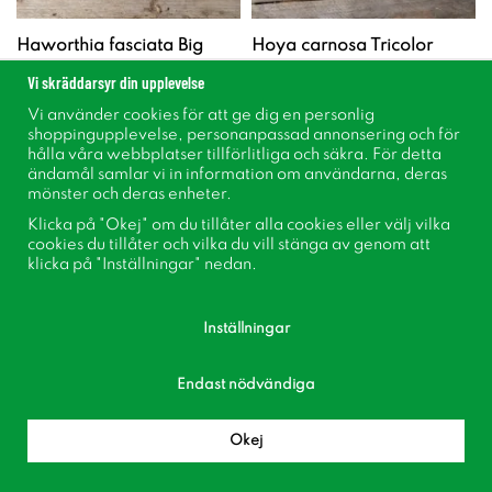
Haworthia fasciata Big
Hoya carnosa Tricolor
Band - 6cm
Vi skräddarsyr din upplevelse
39 kr
179 kr
Vi använder cookies för att ge dig en personlig
shoppingupplevelse, personanpassad annonsering och för
hålla våra webbplatser tillförlitliga och säkra. För detta
ändamål samlar vi in information om användarna, deras
Info
Info
mönster och deras enheter.
Klicka på "Okej" om du tillåter alla cookies eller välj vilka
cookies du tillåter och vilka du vill stänga av genom att
klicka på "Inställningar" nedan.
Inställningar
Endast nödvändiga
Okej
Anthurium Hookeri
Alocasia Melo - 14cm