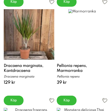
Köp
Köp
Dracaena marginata,
Pellionia repens,
Kantdracaena
Marmorranka
Dracaena marginata
Pellionia repens
129 kr
39 kr
Köp
Köp