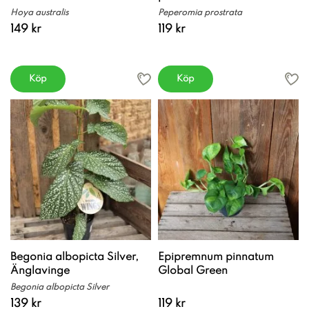
Hoya australis
Peperomia prostrata
149 kr
119 kr
Köp
Köp
Begonia albopicta Silver,
Epipremnum pinnatum
Änglavinge
Global Green
Begonia albopicta Silver
139 kr
119 kr