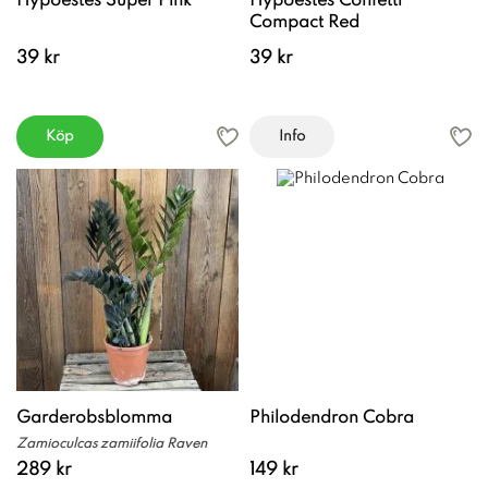
Hypoestes Super Pink
Hypoestes Confetti
Compact Red
39 kr
39 kr
Köp
Info
Garderobsblomma
Philodendron Cobra
Zamioculcas zamiifolia Raven
289 kr
149 kr