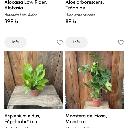
Alocasia Low Rider,
Aloe arborescens,
Alokasia
Trädaloe
Alocasia Low Rider
Aloe arborescens
399 kr
89 kr
Info
Info
Asplenium nidus,
Monstera deliciosa,
Fågelbobräken
Monstera