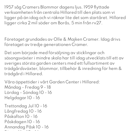
1957 såg Cramers Blommor dagens ljus. 1959 flyttade
verksamheten från centrala Hillared till den plats som vi
ligger på än idag och vi räknar lite det som startåret. Hillared
ligger cirka 2 mil söder om Borås, 5 min från rv27.
Företaget grundades av Olle & Majken Cramer. Idag drivs
företaget av tredje generationen Cramer.
Det som började med försäljning av sticklingar och
säsongsväxter i mindre skala har till idag utvecklats till ett av
sveriges största garden centers med ett fullsortiment av
trädgårdsväxter, blommor, tillbehör & inredning för hem &
trädgård i Hillared.
Våra öppettider i vårt Garden Center i Hillared:
Måndag - Fredag 9 - 18
Lördag - Söndag 10 - 16
Helgdagar 10 - 16
Trettondag Jul 10 - 16
Långfredag 10 - 16
Påskafton 10 - 16
Påskdagen 10 - 16
Annandag Påsk 10 - 16