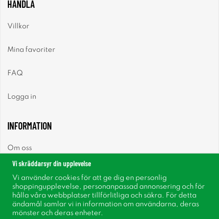
HANDLA
Villkor
Mina favoriter
FAQ
Logga in
INFORMATION
Om oss
Vi skräddarsyr din upplevelse
Nyheter
Vi använder cookies för att ge dig en personlig
shoppingupplevelse, personanpassad annonsering och för
Nyhetsbrev
hålla våra webbplatser tillförlitliga och säkra. För detta
ändamål samlar vi in information om användarna, deras
mönster och deras enheter.
Om cookies