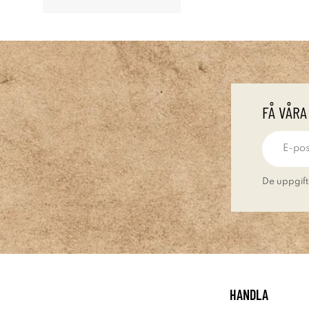
FÅ VÅRA
De uppgift
HANDLA