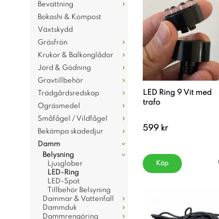
Bevattning
Bokashi & Kompost
Växtskydd
Gräsfrön
Krukor & Balkonglådor
Jord & Gödning
Gravtillbehör
LED Ring 9 Vit med
Trädgårdsredskap
trafo
Ogräsmedel
Småfågel / Vildfågel
599 kr
Bekämpa skadedjur
Damm
Belysning
Ljusglober
Köp
LED-Ring
LED-Spot
Tillbehör Belsyning
Dammar & Vattenfall
Dammduk
Dammrengöring