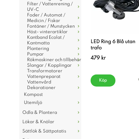
Filter / Vattenrening /
UV-C
Foder / Automat /
Medicin / Fiskar
Fontäner / Munstycken
Höst- vinterartiklar
Kantband Ecolat /
LED Ring 6 Blå utan
Kantmatta
trafo
Plantering
Pumpar
479 kr
Rökmaskiner och tillbehör
Slangar / Kopplingar
Transformatorer
Vattenpreparat
Köp
Vattenvård
Dekorationer
Kompost
Utemiljö
Odla & Plantera
Lökar & Knölar
Sättlök & Sättpotatis