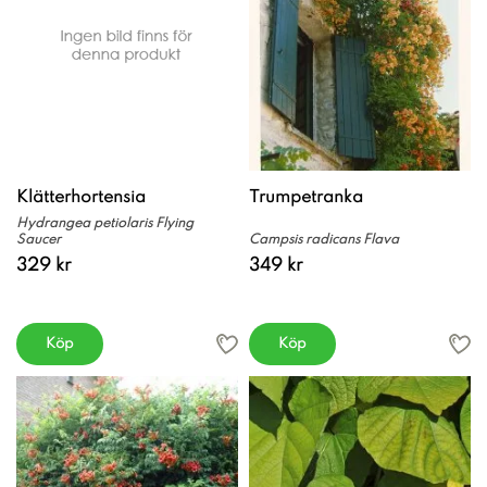
Klätterhortensia
Trumpetranka
Hydrangea petiolaris Flying
Saucer
Campsis radicans Flava
329 kr
349 kr
Köp
Köp