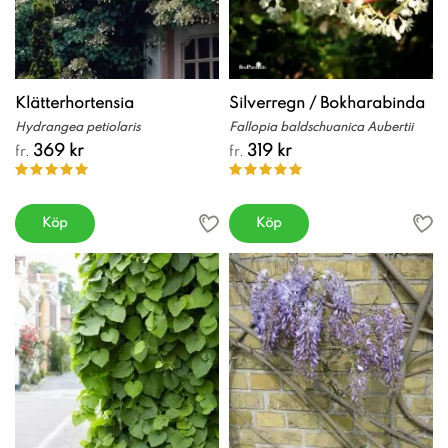
Klätterhortensia
Silverregn / Bokharabinda
Hydrangea petiolaris
Fallopia baldschuanica Aubertii
369 kr
319 kr
fr.
fr.
Köp
Köp