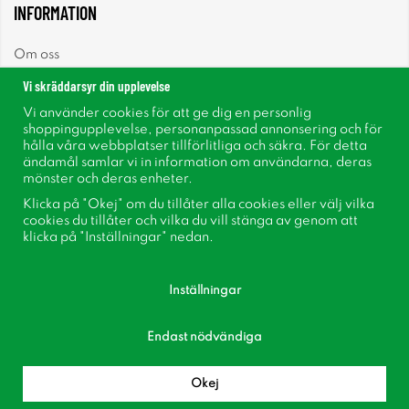
INFORMATION
Om oss
Vi skräddarsyr din upplevelse
Nyheter
Vi använder cookies för att ge dig en personlig
shoppingupplevelse, personanpassad annonsering och för
Nyhetsbrev
hålla våra webbplatser tillförlitliga och säkra. För detta
ändamål samlar vi in information om användarna, deras
mönster och deras enheter.
Om cookies
Klicka på "Okej" om du tillåter alla cookies eller välj vilka
cookies du tillåter och vilka du vill stänga av genom att
Inspiration
klicka på "Inställningar" nedan.
Inställningar
Endast nödvändiga
Följ oss på Facebook
Bli medlem i vår kundklubb!
Okej