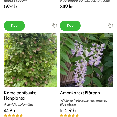
(Black Dragon)
Hydrangea petiolaris Bright Side
599 kr
349 kr
Köp
Köp
Kameleontbuske
Amerikanskt Blåregn
Hanplanta
Wisteria frutescens var. macro.
Actinidia kolomikta
Blue Moon
459 kr
519 kr
fr.