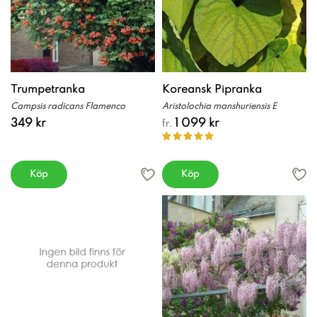
Trumpetranka
Koreansk Pipranka
Campsis radicans Flamenco
Aristolochia manshuriensis E
349 kr
1 099 kr
fr.
Köp
Köp