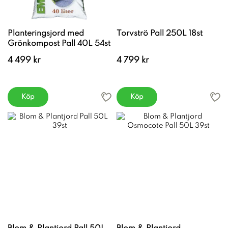
Planteringsjord med
Torvströ Pall 250L 18st
Grönkompost Pall 40L 54st
4 499 kr
4 799 kr
Köp
Köp