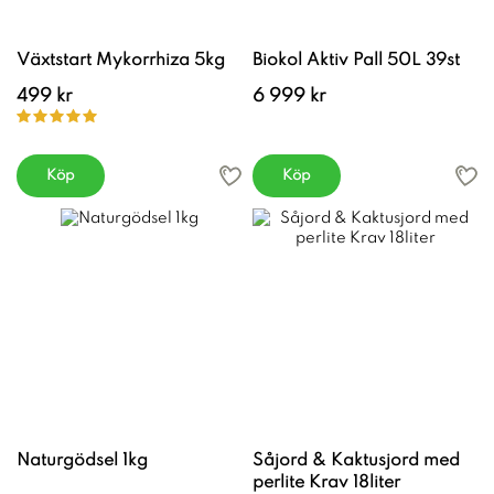
Växtstart Mykorrhiza 5kg
Biokol Aktiv Pall 50L 39st
499 kr
6 999 kr
Köp
Köp
Naturgödsel 1kg
Såjord & Kaktusjord med
perlite Krav 18liter