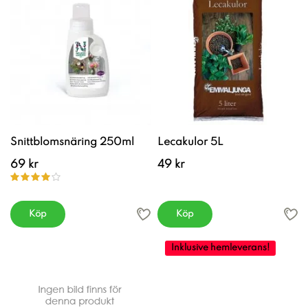
Snittblomsnäring 250ml
Lecakulor 5L
69 kr
49 kr
Köp
Köp
Inklusive hemleverans!