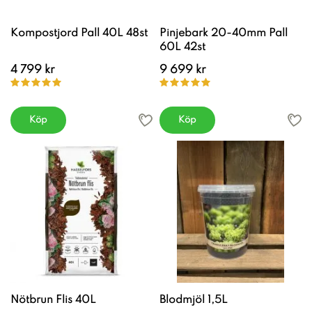
Kompostjord Pall 40L 48st
Pinjebark 20-40mm Pall
60L 42st
4 799 kr
9 699 kr
Köp
Köp
Nötbrun Flis 40L
Blodmjöl 1,5L