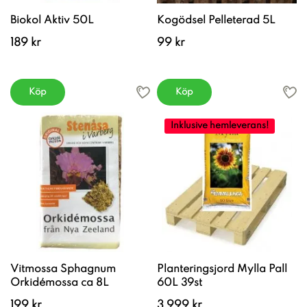
Biokol Aktiv 50L
Kogödsel Pelleterad 5L
189 kr
99 kr
Köp
Köp
Inklusive hemleverans!
Vitmossa Sphagnum
Planteringsjord Mylla Pall
Orkidémossa ca 8L
60L 39st
199 kr
3 999 kr