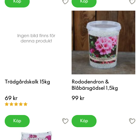
Köp
Köp
Trädgårdskalk 15kg
Rododendron &
Blåbärsgödsel 1,5kg
69 kr
99 kr
Köp
Köp