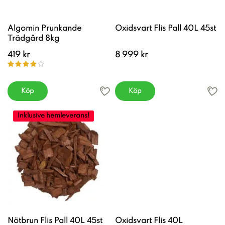
Algomin Prunkande
Oxidsvart Flis Pall 40L 45st
Trädgård 8kg
419 kr
8 999 kr
Köp
Köp
Inklusive hemleverans!
Nötbrun Flis Pall 40L 45st
Oxidsvart Flis 40L