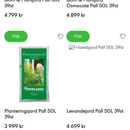
Blom & Plantjord Pall 50L
Blom & Plantjord
39st
Osmocote Pall 50L 39st
4 799 kr
4 899 kr
Köp
Köp
Planteringsjord Pall 50L
Levandejord Pall 50L 39st
39st
3 999 kr
4 699 kr