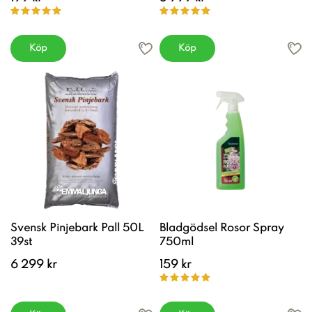
Köp
Köp
Svensk Pinjebark Pall 50L
Bladgödsel Rosor Spray
39st
750ml
6 299 kr
159 kr