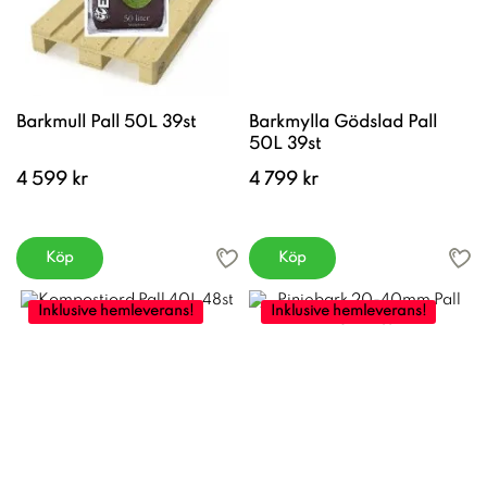
Barkmull Pall 50L 39st
Barkmylla Gödslad Pall
50L 39st
4 599 kr
4 799 kr
Köp
Köp
Inklusive hemleverans!
Inklusive hemleverans!