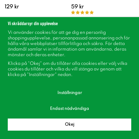
129 kr
59 kr
Vi skräddarsyr din upplevelse
Köp
Köp
Vi använder cookies för att ge dig en personlig
shoppingupplevelse, personanpassad annonsering och för
hålla våra webbplatser tillförlitliga och säkra. För detta
ändamål samlar vi in information om användarna, deras
mönster och deras enheter.
Klicka på "Okej" om du tillåter alla cookies eller välj vilka
cookies du tillåter och vilka du vill stänga av genom att
klicka på "Inställningar" nedan.
Inställningar
Endast nödvändiga
Vegetabilisk Gödsel 1,5L
Orkidénäring 500ml
129 kr
69 kr
Okej