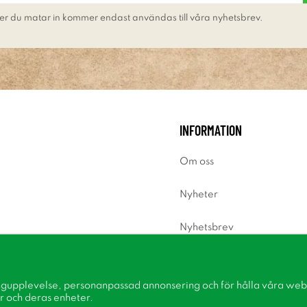
er du matar in kommer endast användas till våra nyhetsbrev.
INFORMATION
Om oss
Nyheter
Nyhetsbrev
Om cookies
ngupplevelse, personanpassad annonsering och för hålla våra webbp
Inspiration
r och deras enheter.