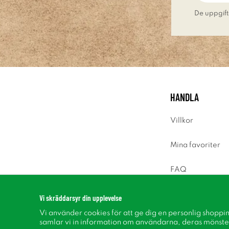
De uppgift
HANDLA
Villkor
Mina favoriter
FAQ
Logga in
Vi skräddarsyr din upplevelse
Vi använder cookies för att ge dig en personlig shoppi
samlar vi in information om användarna, deras mönste