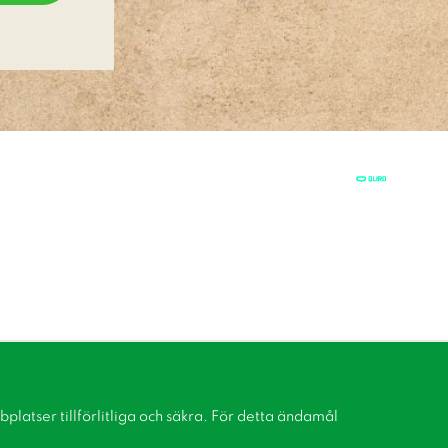
latser tillförlitliga och säkra. För detta ändamål