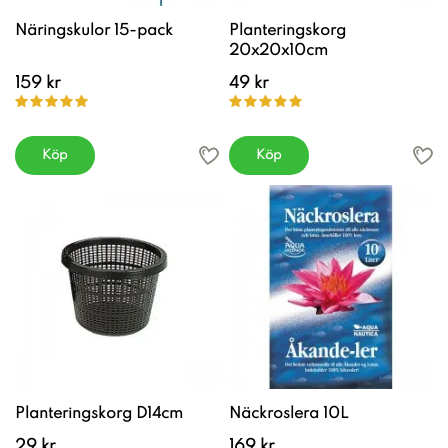
Näringskulor 15-pack
Planteringskorg
20x20x10cm
159 kr
49 kr
Köp
Köp
Planteringskorg D14cm
Näckroslera 10L
29 kr
169 kr