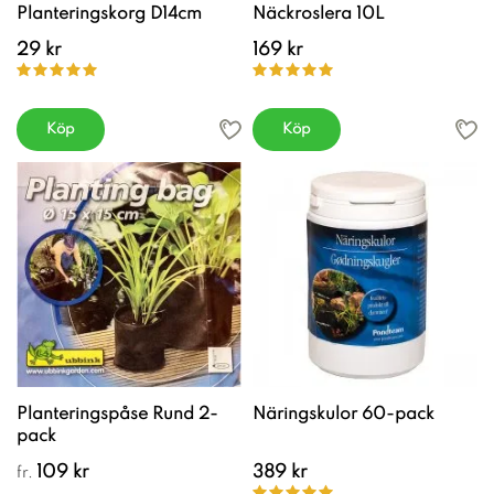
Planteringskorg D14cm
Näckroslera 10L
29 kr
169 kr
Köp
Köp
Planteringspåse Rund 2-
Näringskulor 60-pack
pack
109 kr
389 kr
fr.