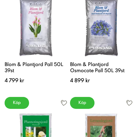
Blom & Plantjord Pall 50L
Blom & Plantjord
39st
Osmocote Pall 50L 39st
4 799 kr
4 899 kr
Köp
Köp