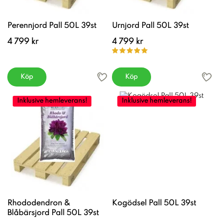
Perennjord Pall 50L 39st
Urnjord Pall 50L 39st
4 799 kr
4 799 kr
Köp
Köp
Inklusive hemleverans!
Inklusive hemleverans!
Rhododendron &
Kogödsel Pall 50L 39st
Blåbärsjord Pall 50L 39st