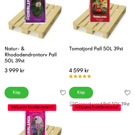
Natur- &
Tomatjord Pall 50L 39st
Rhododendrontorv Pall
50L 39st
3 999 kr
4 599 kr
Köp
Köp
Inklusive hemleverans!
Inklusive hemleverans!