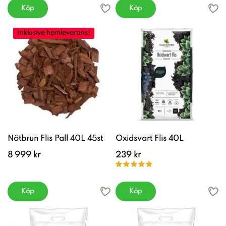
Köp
Köp
Inklusive hemleverans!
Nötbrun Flis Pall 40L 45st
Oxidsvart Flis 40L
8 999 kr
239 kr
Köp
Köp