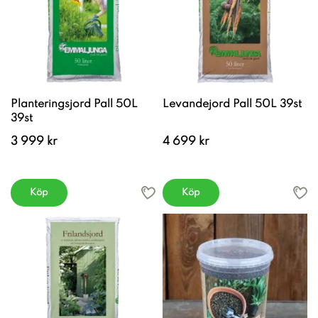
Planteringsjord Pall 50L
Levandejord Pall 50L 39st
39st
3 999 kr
4 699 kr
Köp
Köp