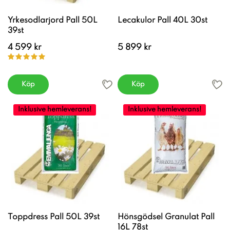
Yrkesodlarjord Pall 50L
Lecakulor Pall 40L 30st
39st
4 599 kr
5 899 kr
Köp
Köp
Inklusive hemleverans!
Inklusive hemleverans!
Toppdress Pall 50L 39st
Hönsgödsel Granulat Pall
16L 78st