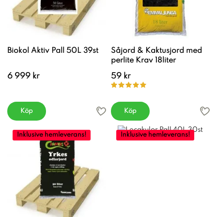
Biokol Aktiv Pall 50L 39st
Såjord & Kaktusjord med
perlite Krav 18liter
6 999 kr
59 kr
Köp
Köp
Inklusive hemleverans!
Inklusive hemleverans!