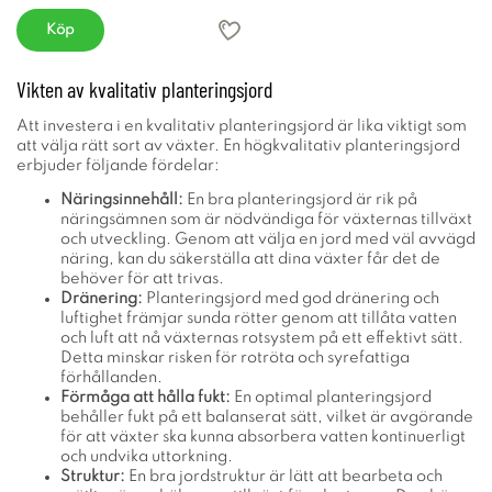
Köp
Vikten av kvalitativ planteringsjord
Att investera i en kvalitativ planteringsjord är lika viktigt som
att välja rätt sort av växter. En högkvalitativ planteringsjord
erbjuder följande fördelar:
Näringsinnehåll:
En bra planteringsjord är rik på
näringsämnen som är nödvändiga för växternas tillväxt
och utveckling. Genom att välja en jord med väl avvägd
näring, kan du säkerställa att dina växter får det de
behöver för att trivas.
Dränering:
Planteringsjord med god dränering och
luftighet främjar sunda rötter genom att tillåta vatten
och luft att nå växternas rotsystem på ett effektivt sätt.
Detta minskar risken för rotröta och syrefattiga
förhållanden.
Förmåga att hålla fukt:
En optimal planteringsjord
behåller fukt på ett balanserat sätt, vilket är avgörande
för att växter ska kunna absorbera vatten kontinuerligt
och undvika uttorkning.
Struktur:
En bra jordstruktur är lätt att bearbeta och