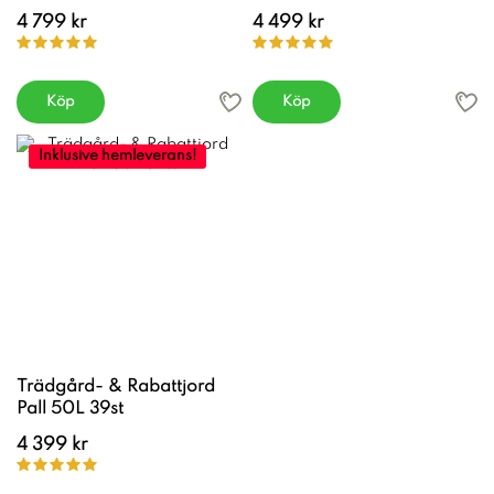
4 799 kr
4 499 kr
Köp
Köp
Inklusive hemleverans!
Trädgård- & Rabattjord
Pall 50L 39st
4 399 kr