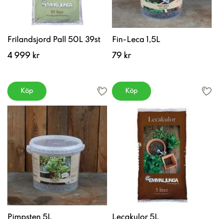
Frilandsjord Pall 50L 39st
Fin-Leca 1,5L
4 999 kr
79 kr
Köp
Köp
Pimpsten 5L
Lecakulor 5L