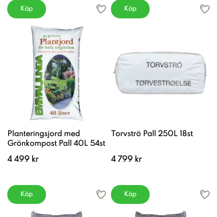
Köp
Köp
Planteringsjord med
Torvströ Pall 250L 18st
Grönkompost Pall 40L 54st
4 499 kr
4 799 kr
Köp
Köp