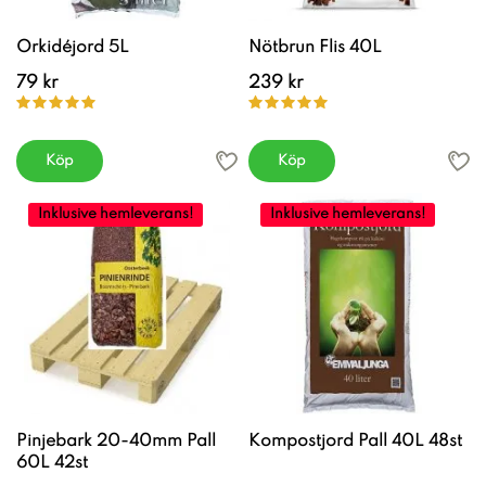
Orkidéjord 5L
Nötbrun Flis 40L
79 kr
239 kr
Köp
Köp
Inklusive hemleverans!
Inklusive hemleverans!
Pinjebark 20-40mm Pall
Kompostjord Pall 40L 48st
60L 42st