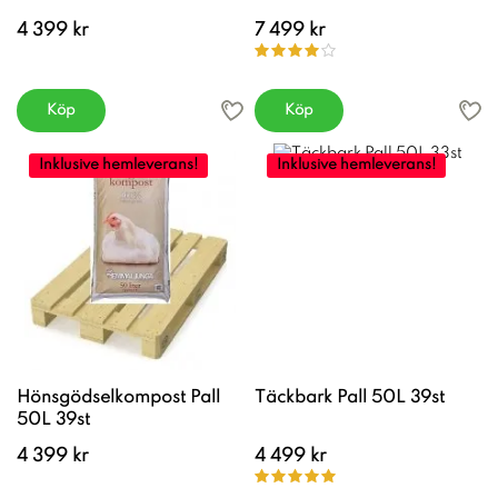
4 399 kr
7 499 kr
Köp
Köp
Inklusive hemleverans!
Inklusive hemleverans!
Hönsgödselkompost Pall
Täckbark Pall 50L 39st
50L 39st
4 399 kr
4 499 kr