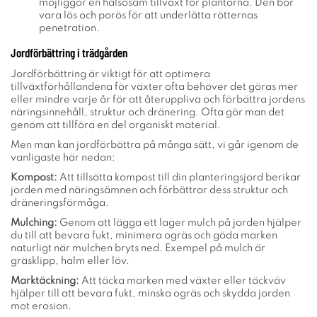
möjliggör en hälsosam tillväxt för plantorna. Den bör
vara lös och porös för att underlätta rötternas
penetration.
Jordförbättring i trädgården
Jordförbättring är viktigt för att optimera
tillväxtförhållandena för växter ofta behöver det göras mer
eller mindre varje år för att återuppliva och förbättra jordens
näringsinnehåll, struktur och dränering. Ofta gör man det
genom att tillföra en del organiskt material.
Men man kan jordförbättra på många sätt, vi går igenom de
vanligaste här nedan:
Kompost:
Att tillsätta kompost till din planteringsjord berikar
jorden med näringsämnen och förbättrar dess struktur och
dräneringsförmåga.
Mulching:
Genom att lägga ett lager mulch på jorden hjälper
du till att bevara fukt, minimera ogräs och göda marken
naturligt när mulchen bryts ned. Exempel på mulch är
gräsklipp, halm eller löv.
Marktäckning:
Att täcka marken med växter eller täckväv
hjälper till att bevara fukt, minska ogräs och skydda jorden
mot erosion.