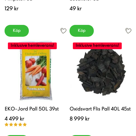
129 kr
49 kr
Köp
Köp
Inklusive hemleverans!
Inklusive hemleverans!
EKO-Jord Pall 50L 39st
Oxidsvart Flis Pall 40L 45st
4 499 kr
8 999 kr