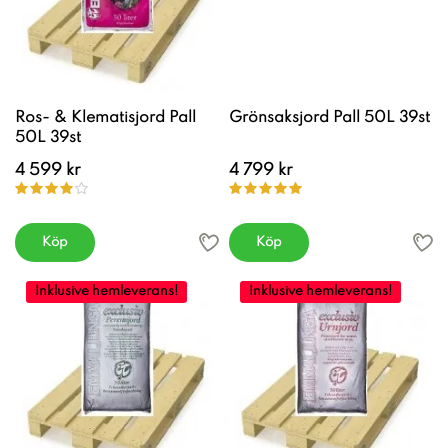
Ros- & Klematisjord Pall
Grönsaksjord Pall 50L 39st
50L 39st
4 599 kr
4 799 kr
Köp
Köp
Inklusive hemleverans!
Inklusive hemleverans!