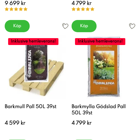
9 699 kr
4 799 kr
Köp
Köp
Inklusive hemleverans!
Inklusive hemleverans!
Barkmull Pall 50L 39st
Barkmylla Gödslad Pall
50L 39st
4 599 kr
4 799 kr