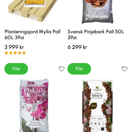
Planteringsjord Mylla Pall
Svensk Pinjebark Pall 50L
60L 39st
39st
3 999 kr
6 299 kr
Köp
Köp