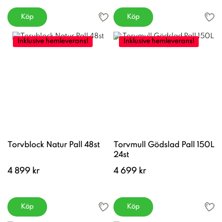
Köp
Köp
Inklusive hemleverans!
Inklusive hemleverans!
Torvblock Natur Pall 48st
Torvmull Gödslad Pall 150L
24st
4 899 kr
4 699 kr
Köp
Köp