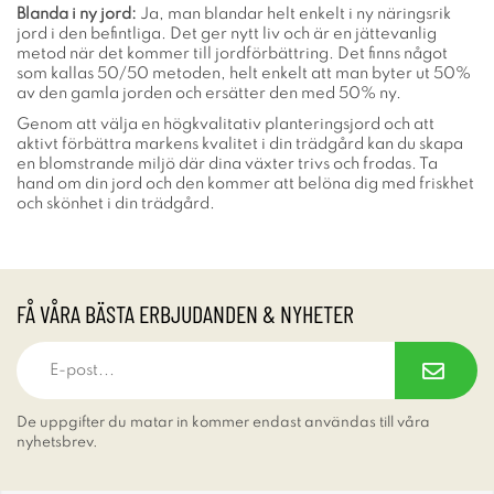
Blanda i ny jord:
Ja, man blandar helt enkelt i ny näringsrik
jord i den befintliga. Det ger nytt liv och är en jättevanlig
metod när det kommer till jordförbättring. Det finns något
som kallas 50/50 metoden, helt enkelt att man byter ut 50%
av den gamla jorden och ersätter den med 50% ny.
Genom att välja en högkvalitativ planteringsjord och att
aktivt förbättra markens kvalitet i din trädgård kan du skapa
en blomstrande miljö där dina växter trivs och frodas. Ta
hand om din jord och den kommer att belöna dig med friskhet
och skönhet i din trädgård.
FÅ VÅRA BÄSTA ERBJUDANDEN & NYHETER
De uppgifter du matar in kommer endast användas till våra
nyhetsbrev.