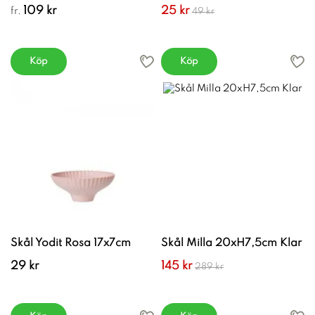
109 kr
25 kr
fr.
49 kr
Köp
Köp
Skål Yodit Rosa 17x7cm
Skål Milla 20xH7,5cm Klar
29 kr
145 kr
289 kr