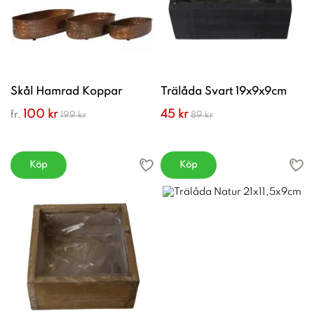
Skål Hamrad Koppar
Trälåda Svart 19x9x9cm
100 kr
45 kr
fr.
199 kr
89 kr
Köp
Köp