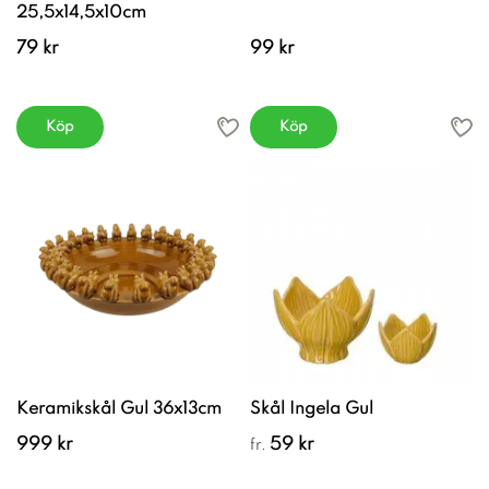
25,5x14,5x10cm
79 kr
99 kr
Köp
Köp
Keramikskål Gul 36x13cm
Skål Ingela Gul
999 kr
59 kr
fr.