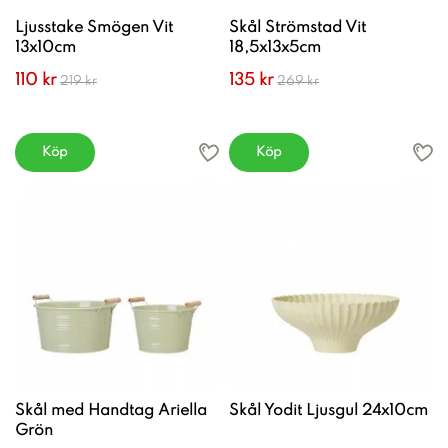
Ljusstake Smögen Vit
Skål Strömstad Vit
13x10cm
18,5x13x5cm
110 kr
135 kr
219 kr
269 kr
Köp
Köp
Skål med Handtag Ariella
Skål Yodit Ljusgul 24x10cm
Grön