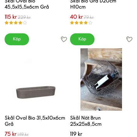
Skål Oval Bio
Skål Bio Grå D20cm
45,5x15,5x6cm Grå
H10cm
115 kr
40 kr
229 kr
79 kr
Köp
Köp
Skål Oval Bio 31,5x10x6cm
Skål Nät Brun
Grå
25x25x8,5cm
75 kr
119 kr
149 kr