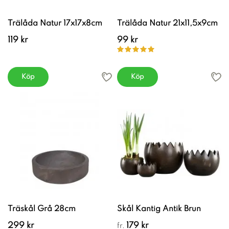
Trälåda Natur 17x17x8cm
Trälåda Natur 21x11,5x9cm
119 kr
99 kr
Köp
Köp
Träskål Grå 28cm
Skål Kantig Antik Brun
299 kr
179 kr
fr.