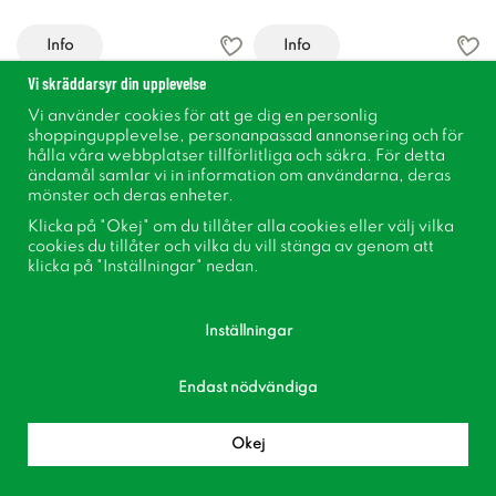
Info
Info
Vi skräddarsyr din upplevelse
Vi använder cookies för att ge dig en personlig
shoppingupplevelse, personanpassad annonsering och för
hålla våra webbplatser tillförlitliga och säkra. För detta
ändamål samlar vi in information om användarna, deras
mönster och deras enheter.
Klicka på "Okej" om du tillåter alla cookies eller välj vilka
cookies du tillåter och vilka du vill stänga av genom att
klicka på "Inställningar" nedan.
Skål Yodit Vit 24x10cm
Skål Livia Vit 18x15cm
Inställningar
39 kr
169 kr
Endast nödvändiga
Okej
Info
Info