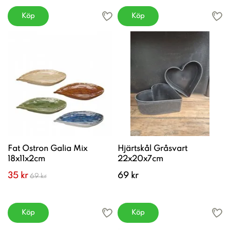
Köp
Köp
Fat Ostron Galia Mix
Hjärtskål Gråsvart
18x11x2cm
22x20x7cm
35 kr
69 kr
69 kr
Köp
Köp