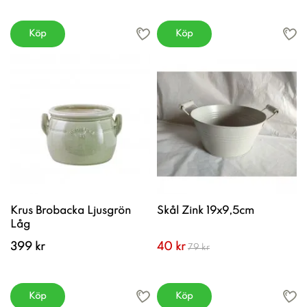
Köp
Köp
Krus Brobacka Ljusgrön
Skål Zink 19x9,5cm
Låg
399 kr
40 kr
79 kr
Köp
Köp