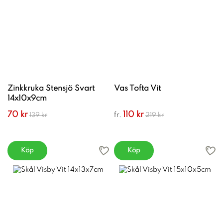
Zinkkruka Stensjö Svart
Vas Tofta Vit
14x10x9cm
70 kr
110 kr
fr.
139 kr
219 kr
Köp
Köp