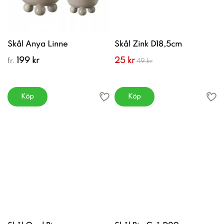
Skål Anya Linne
Skål Zink D18,5cm
199 kr
25 kr
fr.
49 kr
Köp
Köp