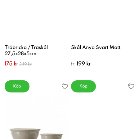
Träbricka / Träskål
Skål Anya Svart Matt
27,5x28x5cm
175 kr
199 kr
fr.
349 kr
Köp
Köp