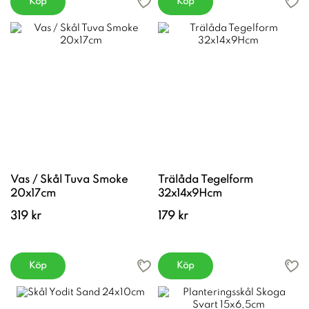
Köp
Köp
Vas / Skål Tuva Smoke
Trälåda Tegelform
20x17cm
32x14x9Hcm
319 kr
179 kr
Köp
Köp