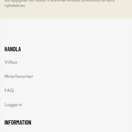
De uppgifter du matar in kommer endast användas till våra
nyhetsbrev.
HANDLA
Villkor
Mina favoriter
FAQ
Logga in
INFORMATION