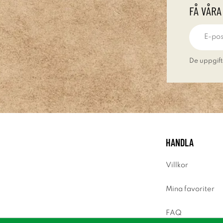
FÅ VÅRA
De uppgift
HANDLA
Villkor
Mina favoriter
FAQ