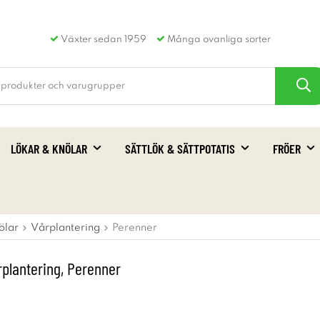
Växter sedan 1959
Många ovanliga sorter
LÖKAR & KNÖLAR
SÄTTLÖK & SÄTTPOTATIS
FRÖER
ölar
Vårplantering
Perenner
rplantering, Perenner