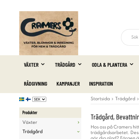
VÄXTER
TRÄDGÅRD
ODLA & PLANTERA
RÅDGIVNING
KAMPANJER
INSPIRATION
Startsida
Trädgård
Produkter
Trädgård, Bevattni
Växter
Hos oss på Cramers hitt
Trädgård
trädgårdsarbetet. Dessut
gör dig glad? Färgen ä