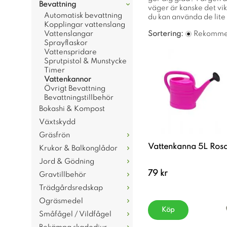
Bevattning
väger är kanske det vikt
Automatisk bevattning
du kan använda de lite 
Kopplingar vattenslang
Vattenslangar
Sortering:
Rekomme
Sprayflaskor
Vattenspridare
Sprutpistol & Munstycke
Timer
Vattenkannor
Övrigt Bevattning
Bevattningstillbehör
Bokashi & Kompost
Växtskydd
Gräsfrön
Vattenkanna 5L Ros
Krukor & Balkonglådor
Jord & Gödning
79 kr
Gravtillbehör
Trädgårdsredskap
Ogräsmedel
Köp
Småfågel / Vildfågel