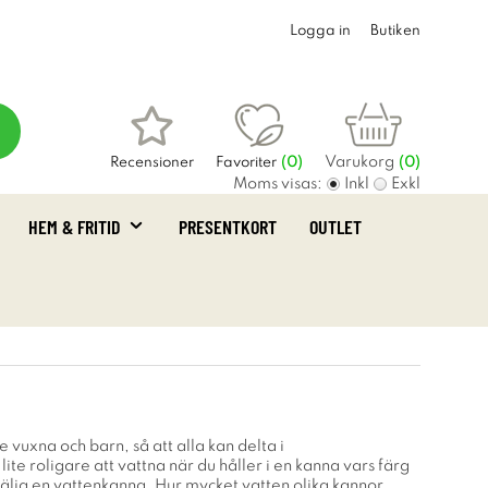
Logga in
Butiken
Varukorg
Recensioner
Favoriter
(
0
)
(0)
Moms visas:
Inkl
Exkl
HEM & FRITID
PRESENTKORT
OUTLET
 vuxna och barn, så att alla kan delta i
lite roligare att vattna när du håller i en kanna vars färg
välja en vattenkanna. Hur mycket vatten olika kannor