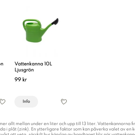
ön
Vattenkanna 10L
Ljusgrön
99 kr
Info
 allt mellan under en liter och upp till 13 liter. Vattenkannorna fin
da i plåt (zink). En ytterligare faktor som kan påverka valet av en
svårt att veta, särskilt hur känslan av handtaget blir när vattenka