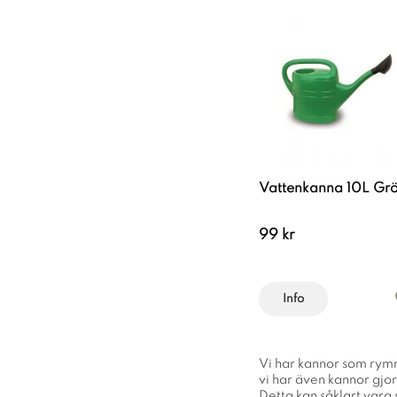
Vattenkanna 10L Gr
99 kr
Info
Vi har kannor som rymmer
vi har även kannor gjor
Detta kan såklart vara 