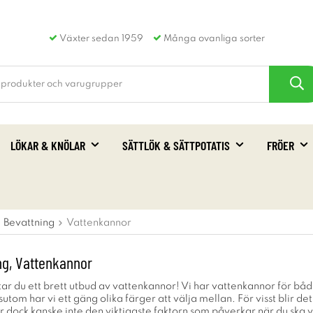
Växter sedan 1959
Många ovanliga sorter
LÖKAR & KNÖLAR
SÄTTLÖK & SÄTTPOTATIS
FRÖER
Bevattning
Vattenkannor
ng, Vattenkannor
ar du ett brett utbud av vattenkannor! Vi har vattenkannor för både
om har vi ett gäng olika färger att välja mellan. För visst blir det 
r dock kanske inte den viktigaste faktorn som påverkar när du ska 