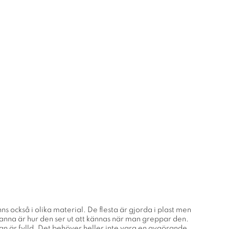
ns också i olika material. De flesta är gjorda i plast men
 kanna är hur den ser ut att kännas när man greppar den.
nnan är fylld. Det behöver heller inte vara en avgörande