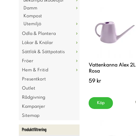
Bekämpa skadedjur
Damm
Kompost
Utemiljö
Odla & Plantera
Lökar & Knölar
Sättlök & Sättpotatis
Fröer
Vattenkanna Alex 2L
Hem & Fritid
Rosa
Presentkort
59 kr
Outlet
Rådgivning
Köp
Kampanjer
Sitemap
Produktfiltrering