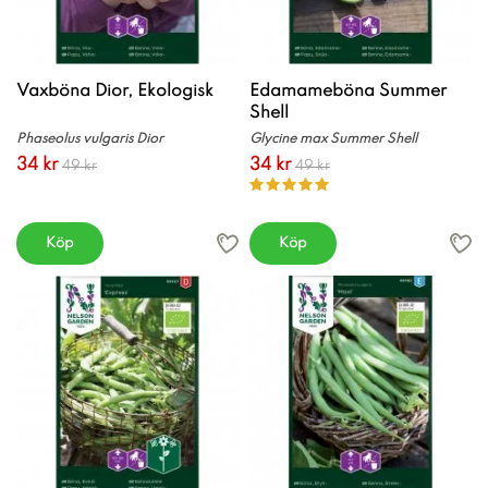
Vaxböna Dior, Ekologisk
Edamameböna Summer
Shell
Phaseolus vulgaris Dior
Glycine max Summer Shell
34 kr
34 kr
49 kr
49 kr
Köp
Köp