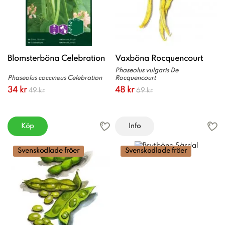
Blomsterböna Celebration
Vaxböna Rocquencourt
Phaseolus vulgaris De
Phaseolus coccineus Celebration
Rocquencourt
34 kr
48 kr
49 kr
69 kr
Köp
Info
Svenskodlade fröer
Svenskodlade fröer