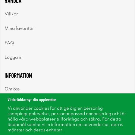
HANDLA
Villkor
Mina favoriter
FAQ
Logga in
INFORMATION
Om oss
Vi skräddarsyr din upplevelse
Nyheter
Vi använder cookies för att ge dig en personlig
shoppingupplevelse, personanpassad annonsering och för
Nyhetsbrev
hålla våra webbplatser tillförlitliga och säkra. För detta
ändamål samlar vi in information om användarna, deras
mönster och deras enheter.
Om cookies