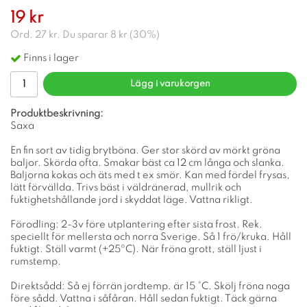
19 kr
Ord.
27 kr
. Du sparar
8 kr
(
30
%)
Finns i lager
Lägg i varukorgen
Produktbeskrivning:
Saxa
En fin sort av tidig brytböna. Ger stor skörd av mörkt gröna
baljor. Skörda ofta. Smakar bäst ca 12 cm långa och slanka.
Baljorna kokas och äts med t ex smör. Kan med fördel frysas,
lätt förvällda. Trivs bäst i väldränerad, mullrik och
fuktighetshållande jord i skyddat läge. Vattna rikligt.
Förodling: 2-3v före utplantering efter sista frost. Rek.
speciellt för mellersta och norra Sverige. Så 1 frö/kruka. Håll
fuktigt. Ställ varmt (+25ºC). När fröna grott, ställ ljust i
rumstemp.
Direktsådd: Så ej förrän jordtemp. är 15 °C. Skölj fröna noga
före sådd. Vattna i såfåran. Håll sedan fuktigt. Täck gärna