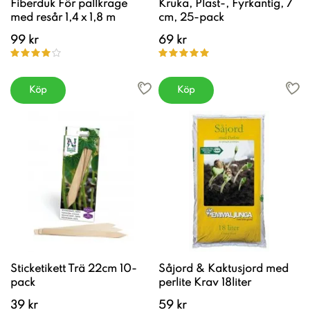
Fiberduk För pallkrage
Kruka, Plast-, Fyrkantig, 7
med resår 1,4 x 1,8 m
cm, 25-pack
99 kr
69 kr
Köp
Köp
Sticketikett Trä 22cm 10-
Såjord & Kaktusjord med
pack
perlite Krav 18liter
39 kr
59 kr