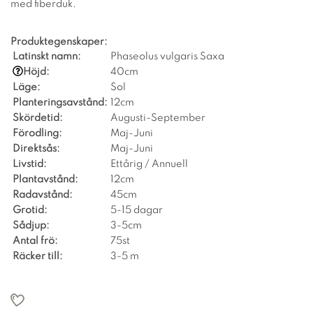
med fiberduk.
Produktegenskaper:
Latinskt namn:
Phaseolus vulgaris Saxa
Höjd:
40cm
Läge:
Sol
Planteringsavstånd:
12cm
Skördetid:
Augusti-September
Förodling:
Maj-Juni
Direktsås:
Maj-Juni
Livstid:
Ettårig / Annuell
Plantavstånd:
12cm
Radavstånd:
45cm
Grotid:
5-15 dagar
Sådjup:
3-5cm
Antal frö:
75st
Räcker till:
3-5 m