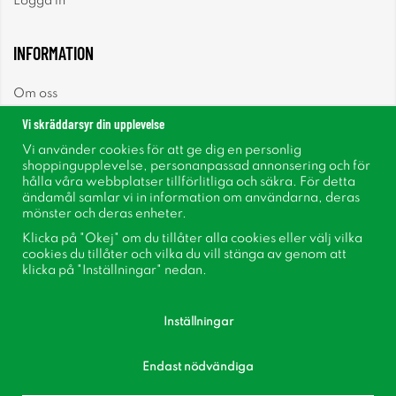
Logga in
INFORMATION
Om oss
Vi skräddarsyr din upplevelse
Nyheter
Vi använder cookies för att ge dig en personlig
shoppingupplevelse, personanpassad annonsering och för
Nyhetsbrev
hålla våra webbplatser tillförlitliga och säkra. För detta
ändamål samlar vi in information om användarna, deras
mönster och deras enheter.
Om cookies
Klicka på "Okej" om du tillåter alla cookies eller välj vilka
cookies du tillåter och vilka du vill stänga av genom att
Inspiration
klicka på "Inställningar" nedan.
Inställningar
Endast nödvändiga
Följ oss på Facebook