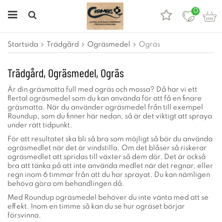
0
Startsida
Trädgård
Ogräsmedel
Ogräs
Trädgård, Ogräsmedel, Ogräs
Är din gräsmatta full med ogräs och mossa? Då har vi ett
flertal ogräsmedel som du kan använda för att få en finare
gräsmatta. När du använder ogräsmedel från till exempel
Roundup, som du finner här nedan, så är det viktigt att spraya
under rätt tidpunkt.
För att resultatet ska bli så bra som möjligt så bör du använda
ogräsmedlet när det är vindstilla. Om det blåser så riskerar
ogräsmedlet att spridas till växter så dem dör. Det är också
bra att tänka på att inte använda medlet när det regnar, eller
regn inom 6 timmar från att du har sprayat. Du kan nämligen
behöva göra om behandlingen då.
Med Roundup ogräsmedel behöver du inte vänta med att se
effekt. Inom en timme så kan du se hur ogräset börjar
försvinna.