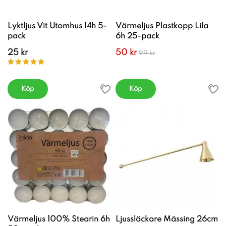
Lyktljus Vit Utomhus 14h 5-
Värmeljus Plastkopp Lila
pack
6h 25-pack
25 kr
50 kr
99 kr
Köp
Köp
Värmeljus 100% Stearin 6h
Ljussläckare Mässing 26cm