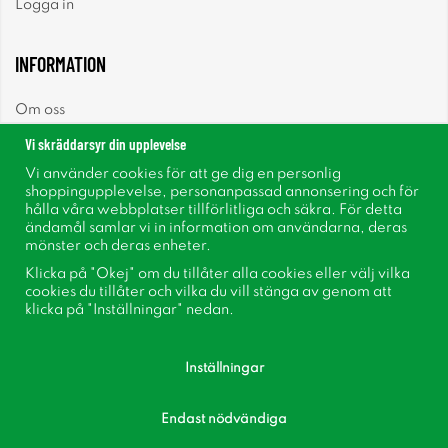
Logga in
INFORMATION
Om oss
Vi skräddarsyr din upplevelse
Nyheter
Vi använder cookies för att ge dig en personlig
shoppingupplevelse, personanpassad annonsering och för
Nyhetsbrev
hålla våra webbplatser tillförlitliga och säkra. För detta
ändamål samlar vi in information om användarna, deras
mönster och deras enheter.
Om cookies
Klicka på "Okej" om du tillåter alla cookies eller välj vilka
cookies du tillåter och vilka du vill stänga av genom att
Inspiration
klicka på "Inställningar" nedan.
Inställningar
Endast nödvändiga
Följ oss på Facebook