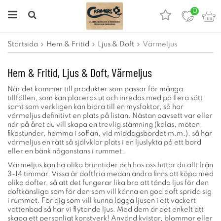
0
Startsida
Hem & Fritid
Ljus & Doft
Värmeljus
Hem & Fritid, Ljus & Doft, Värmeljus
När det kommer till produkter som passar för många
tillfällen, som kan placeras ut och inredas med på flera sätt
samt som verkligen kan bidra till en mysfaktor, så har
värmeljus definitivt en plats på listan. Nästan oavsett var eller
när på året du vill skapa en trevlig stämning (kalas, möten,
fikastunder, hemma i soffan, vid middagsbordet m.m.), så har
värmeljus en rätt så självklar plats i en ljuslykta på ett bord
eller en bänk någonstans i rummet.
Värmeljus kan ha olika brinntider och hos oss hittar du allt från
3-14 timmar. Vissa är doftfria medan andra finns att köpa med
olika dofter, så att det fungerar lika bra att tända ljus för den
doftkänsliga som för den som vill känna en god doft sprida sig
i rummet. För dig som vill kunna lägga ljusen i ett vackert
vattenbad så har vi flytande ljus. Med dem är det enkelt att
skapa ett personligt konstverk! Använd kvistar, blommor eller