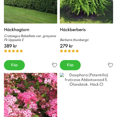
Häckhagtorn
Häckberberis
Crataegus flabellata var. grayana
Fk Uppsala E
Berberis thunbergii
389 kr
279 kr
Köp
Köp