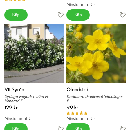
Minsta antal: 5st
Köp
Köp
Vit Syrén
Ölandstok
Syringa vulgaris f. alba Fk
Dasiphora (Fruticosa) 'Goldfinger'
Veberöd E
E
129 kr
99 kr
Minsta antal: 5st
Minsta antal: 5st
Köp
Köp