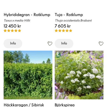
Hybrididegran - Rotklump
Tuja - Rotklump
Taxus x media Hillii
Thuja occidentalis Brabant
12 450 kr
7 605 kr
Info
Info
Häckkaragan / Sibirisk
Björkspirea