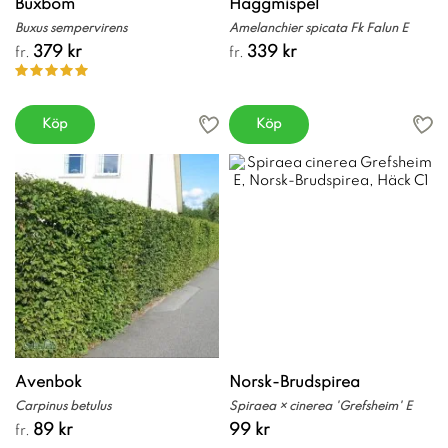
Buxbom
Häggmispel
Buxus sempervirens
Amelanchier spicata Fk Falun E
379 kr
339 kr
fr.
fr.
Köp
Köp
Avenbok
Norsk-Brudspirea
Carpinus betulus
Spiraea × cinerea 'Grefsheim' E
89 kr
99 kr
fr.