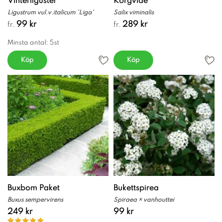
Vinterliguster
Korgvide
Ligustrum vul.v.italicum 'Liga'
Salix viminalis
99 kr
289 kr
fr.
fr.
Minsta antal: 5st
Köp
Köp
Buxbom Paket
Bukettspirea
Buxus sempervirens
Spiraea × vanhouttei
249 kr
99 kr