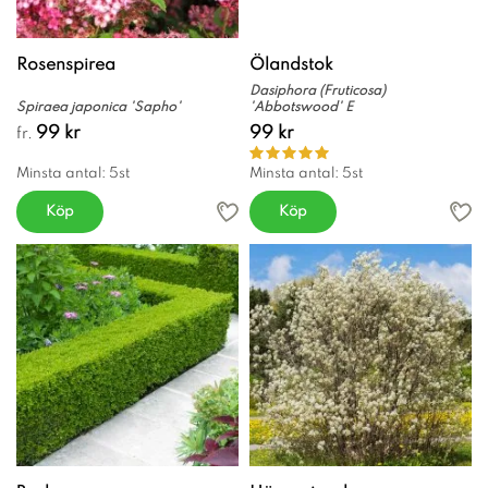
Rosenspirea
Ölandstok
Dasiphora (Fruticosa)
Spiraea japonica 'Sapho'
'Abbotswood' E
99 kr
99 kr
fr.
Minsta antal: 5st
Minsta antal: 5st
Köp
Köp