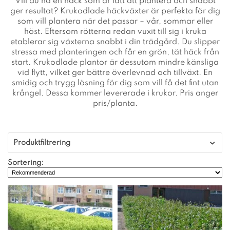
Vill du ha en häck som är lätt att plantera och snabbt
ger resultat? Krukodlade häckväxter är perfekta för dig
som vill plantera när det passar – vår, sommar eller
höst. Eftersom rötterna redan vuxit till sig i kruka
etablerar sig växterna snabbt i din trädgård. Du slipper
stressa med planteringen och får en grön, tät häck från
start. Krukodlade plantor är dessutom mindre känsliga
vid flytt, vilket ger bättre överlevnad och tillväxt. En
smidig och trygg lösning för dig som vill få det fint utan
krångel. Dessa kommer levererade i krukor. Pris anger
pris/planta.
Produktfiltrering
Sortering: