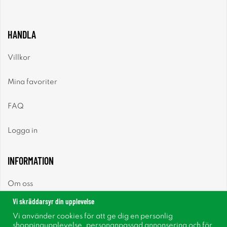
HANDLA
Villkor
Mina favoriter
FAQ
Logga in
INFORMATION
Om oss
Vi skräddarsyr din upplevelse
Nyheter
Vi använder cookies för att ge dig en personlig
shoppingupplevelse, personanpassad annonsering och för