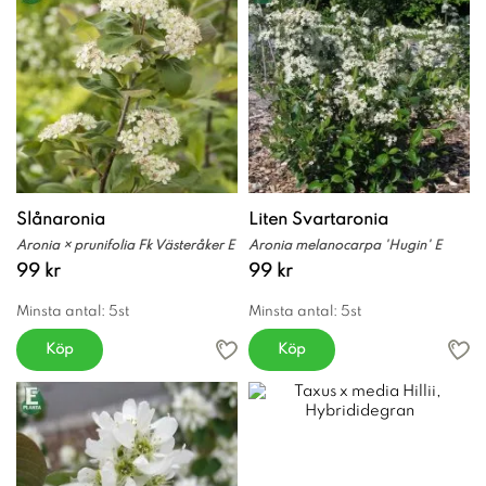
Slånaronia
Liten Svartaronia
Aronia × prunifolia Fk Västeråker E
Aronia melanocarpa 'Hugin' E
99 kr
99 kr
Minsta antal: 5st
Minsta antal: 5st
Köp
Köp