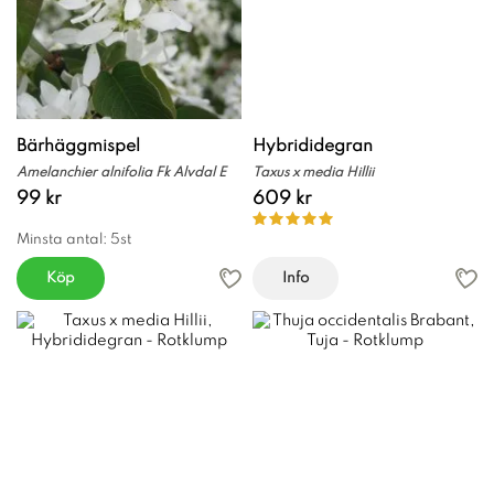
Bärhäggmispel
Hybrididegran
Amelanchier alnifolia Fk Alvdal E
Taxus x media Hillii
99 kr
609 kr
Minsta antal: 5st
Köp
Info