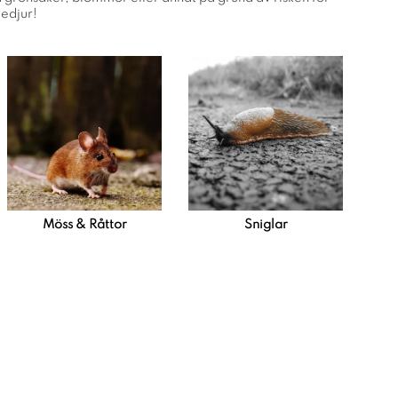
dedjur!
Möss & Råttor
Sniglar