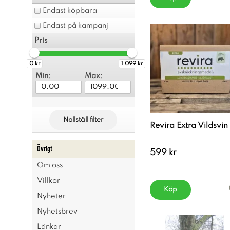
Endast köpbara
Endast på kampanj
Pris
0 kr
1 099 kr
Min:
Max:
Nollställ filter
Revira Extra Vildsvin
Övrigt
599 kr
Om oss
Villkor
Köp
Nyheter
Nyhetsbrev
Länkar