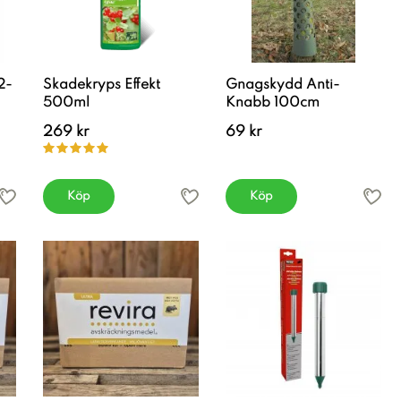
 2-
Skadekryps Effekt
Gnagskydd Anti-
500ml
Knabb 100cm
269 kr
69 kr
Köp
Köp