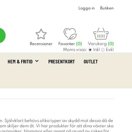
Logga in
Butiken
Varukorg
Recensioner
Favoriter
(
0
)
(0)
Moms visas:
Inkl
Exkl
HEM & FRITID
PRESENTKORT
OUTLET
en. Självklart behövs olika typer av skydd mot dessa då de
som skiljer dem åt. Vi har produkter för att dina växter ska
ssa grönsaker, blommor eller annat på grund av risken för