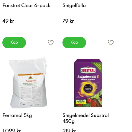
Fönstret Clear 6-pack
Snigelfälla
49 kr
79 kr
Köp
Köp
Ferramol 5kg
Snigelmedel Substral
450g
1 099 kr
219 kr