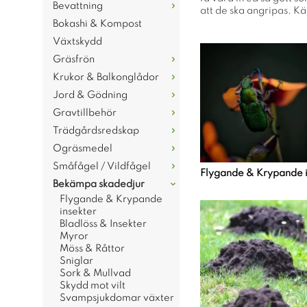
Bevattning
att de ska angripas. Kän
Bokashi & Kompost
Växtskydd
Gräsfrön
Krukor & Balkonglådor
Jord & Gödning
Gravtillbehör
Trädgårdsredskap
Ogräsmedel
Småfågel / Vildfågel
Flygande & Krypande i
Bekämpa skadedjur
Flygande & Krypande
insekter
Bladlöss & Insekter
Myror
Möss & Råttor
Sniglar
Sork & Mullvad
Skydd mot vilt
Svampsjukdomar växter