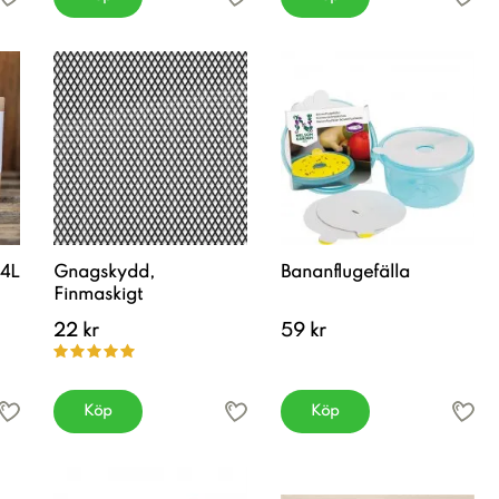
 4L
Gnagskydd,
Bananflugefälla
Finmaskigt
22 kr
59 kr
Köp
Köp