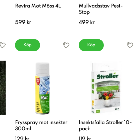
Revira Mot Möss 4L
Mullvadsstav Pest-
Stop
599 kr
499 kr
Köp
Köp
Frysspray mot insekter
Insektsfälla Stroller 10-
300ml
pack
129 kr
119 kr