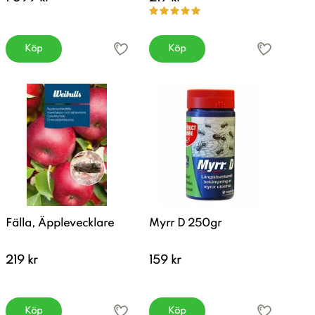
Köp
Köp
Fälla, Äpplevecklare
Myrr D 250gr
219 kr
159 kr
Köp
Köp