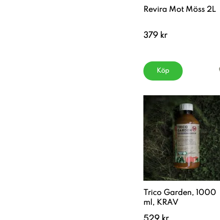
Revira Mot Möss 2L
379 kr
Köp
Trico Garden, 1000
ml, KRAV
529 kr