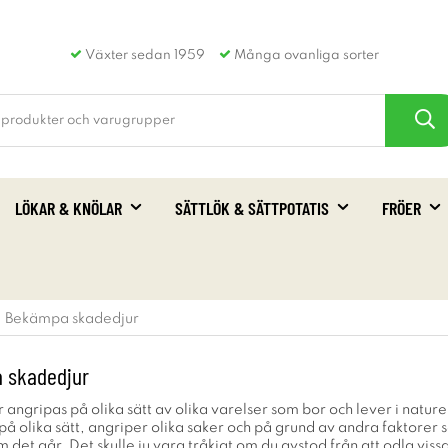
Växter sedan 1959
Många ovanliga sorter
LÖKAR & KNÖLAR
SÄTTLÖK & SÄTTPOTATIS
FRÖER
Bekämpa skadedjur
 skadedjur
 angripas på olika sätt av olika varelser som bor och lever i natur
r på olika sätt, angriper olika saker och på grund av andra faktorer 
om det går. Det skulle ju vara tråkigt om du avstod från att odla vi