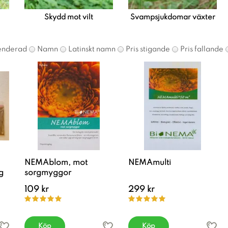
Skydd mot vilt
Svampsjukdomar växter
nderad
Namn
Latinskt namn
Pris stigande
Pris fallande
NEMAblom, mot
NEMAmulti
g
sorgmyggor
109 kr
299 kr
Köp
Köp