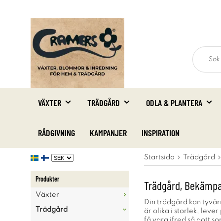
VÄXTER
TRÄDGÅRD
ODLA & PLANTERA
RÅDGIVNING
KAMPANJER
INSPIRATION
Startsida
Trädgård
Produkter
Trädgård, Bekämpa
Växter
Din trädgård kan tyvärr
Trädgård
är olika i storlek, leve
få vara ifred så gott s