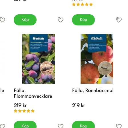
Köp
Köp
le
Fälla,
Fälla, Rönnbärsmal
Plommonvecklare
219 kr
219 kr
Köp
Köp