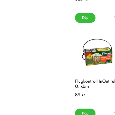
Köp
Flugkontroll InOut rul
0,1x6m
89 kr
Köp