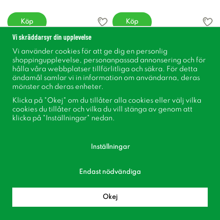
Köp
Köp
Vi skräddarsyr din upplevelse
Vi använder cookies för att ge dig en personlig
shoppingupplevelse, personanpassad annonsering och för
hålla våra webbplatser tillförlitliga och säkra. För detta
ändamål samlar vi in information om användarna, deras
mönster och deras enheter.
Klicka på "Okej" om du tillåter alla cookies eller välj vilka
cookies du tillåter och vilka du vill stänga av genom att
klicka på "Inställningar" nedan.
Inställningar
Kruka Nora Vit
Kruka Mix 7xH6cm
119 kr
39 kr
Endast nödvändiga
Okej
Köp
Köp