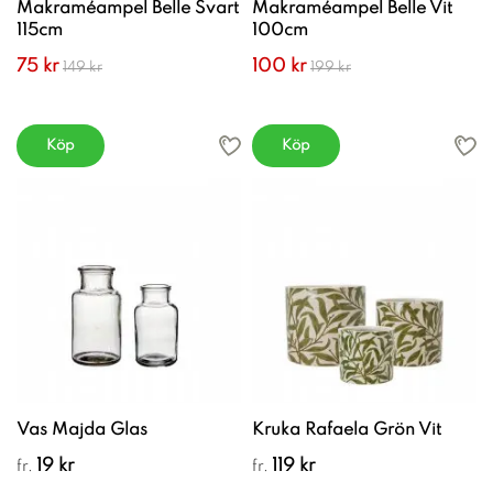
Makraméampel Belle Svart
Makraméampel Belle Vit
115cm
100cm
75 kr
100 kr
149 kr
199 kr
Köp
Köp
Vas Majda Glas
Kruka Rafaela Grön Vit
19 kr
119 kr
fr.
fr.