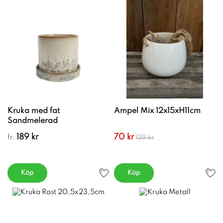
Kruka med fat
Ampel Mix 12x15xH11cm
Sandmelerad
189 kr
70 kr
fr.
139 kr
Köp
Köp