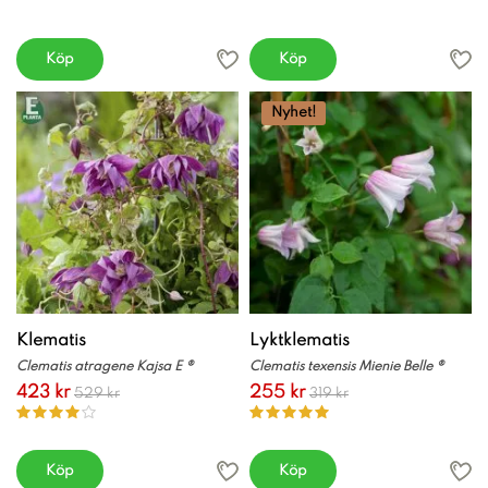
Köp
Köp
Nyhet!
Klematis
Lyktklematis
Clematis atragene Kajsa E ®
Clematis texensis Mienie Belle ®
423 kr
255 kr
529 kr
319 kr
Köp
Köp