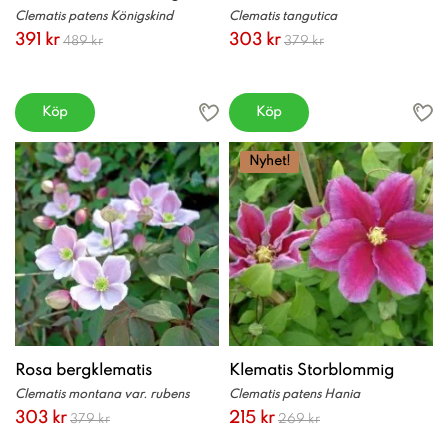
Clematis patens Königskind
Clematis tangutica
391 kr
303 kr
489 kr
379 kr
Köp
Köp
Nyhet!
Rosa bergklematis
Klematis Storblommig
Clematis montana var. rubens
Clematis patens Hania
303 kr
215 kr
379 kr
269 kr