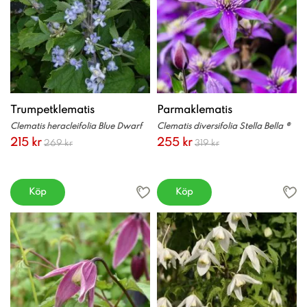
Trumpetklematis
Parmaklematis
Clematis heracleifolia Blue Dwarf
Clematis diversifolia Stella Bella ®
215 kr
255 kr
269 kr
319 kr
Köp
Köp