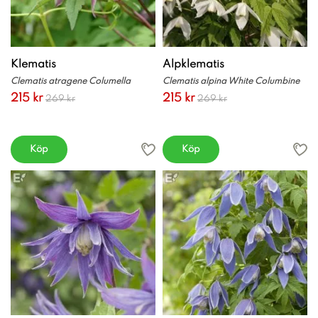
Klematis
Alpklematis
Clematis atragene Columella
Clematis alpina White Columbine
215 kr
215 kr
269 kr
269 kr
Köp
Köp