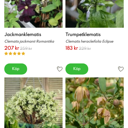
Jackmanklematis
Trumpetklematis
Clematis jackmanii Romantika
Clematis heracleifolia Eclipse
207 kr
183 kr
259 kr
229 kr
Köp
Köp