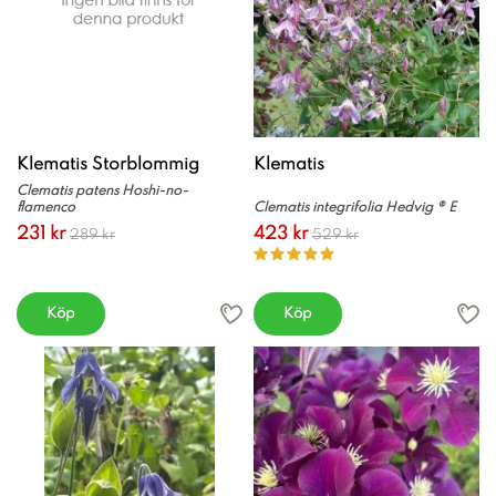
Klematis Storblommig
Klematis
Clematis patens Hoshi-no-
flamenco
Clematis integrifolia Hedvig ® E
231 kr
423 kr
289 kr
529 kr
Köp
Köp