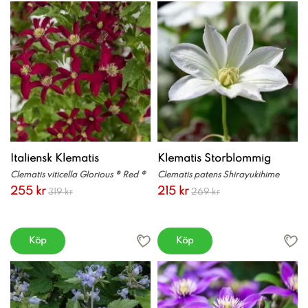
Italiensk Klematis
Klematis Storblommig
Clematis viticella Glorious ® Red ®
Clematis patens Shirayukihime
255 kr
215 kr
319 kr
269 kr
Köp
Köp