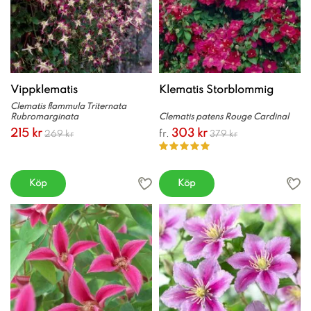
Vippklematis
Klematis Storblommig
Clematis flammula Triternata
Rubromarginata
Clematis patens Rouge Cardinal
215 kr
303 kr
fr.
269 kr
379 kr
Köp
Köp