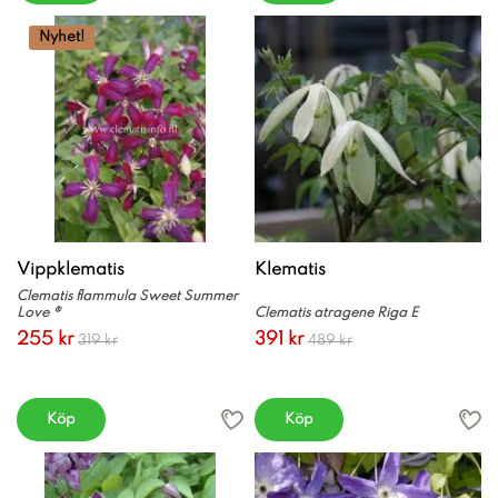
Nyhet!
Vippklematis
Klematis
Clematis flammula Sweet Summer
Love ®
Clematis atragene Riga E
255 kr
391 kr
319 kr
489 kr
Köp
Köp