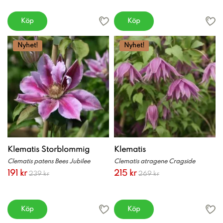
Köp
Köp
Nyhet!
Nyhet!
Klematis Storblommig
Klematis
Clematis patens Bees Jubilee
Clematis atragene Cragside
191 kr
215 kr
239 kr
269 kr
Köp
Köp