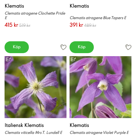
Klematis
Klematis
Clematis atragene Clochette Pride
E
Clematis atragene Blue Tapers E
415 kr
391 kr
519 kr
489 kr
Köp
Köp
Italiensk Klematis
Klematis
Clematis viticella Mrs T. Lundell E
Clematis atragene Violet Purple E