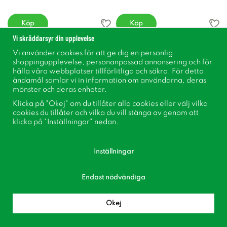
Köp
Köp
Vi skräddarsyr din upplevelse
Vi använder cookies för att ge dig en personlig
shoppingupplevelse, personanpassad annonsering och för
hålla våra webbplatser tillförlitliga och säkra. För detta
ändamål samlar vi in information om användarna, deras
mönster och deras enheter.
Klicka på "Okej" om du tillåter alla cookies eller välj vilka
cookies du tillåter och vilka du vill stänga av genom att
klicka på "Inställningar" nedan.
Inställningar
Italiensk Klematis
Italiensk Klematis
Clematis viticella Madame Julia
Clematis viticella Super Nova ®
Correvon
Endast nödvändiga
255 kr
343 kr
fr.
319 kr
429 kr
Okej
Köp
Köp