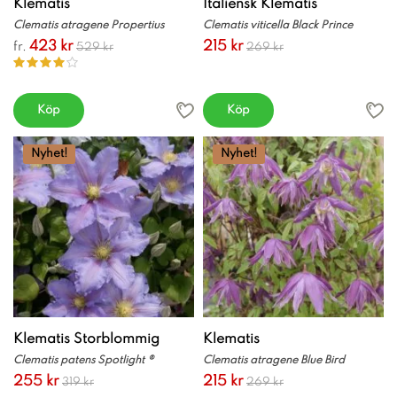
Klematis
Italiensk Klematis
Clematis atragene Propertius
Clematis viticella Black Prince
423 kr
215 kr
fr.
529 kr
269 kr
Köp
Köp
Nyhet!
Nyhet!
Klematis Storblommig
Klematis
Clematis patens Spotlight ®
Clematis atragene Blue Bird
255 kr
215 kr
319 kr
269 kr