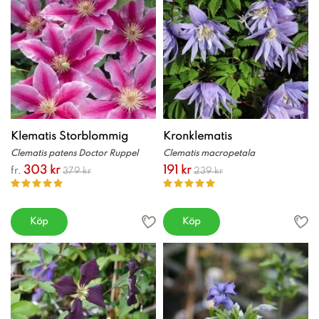
Klematis Storblommig
Kronklematis
Clematis patens Doctor Ruppel
Clematis macropetala
303 kr
191 kr
fr.
379 kr
239 kr
Köp
Köp