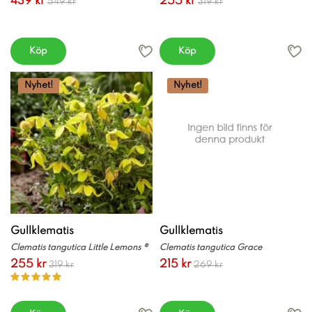
439 kr
255 kr
549 kr
319 kr
Köp
Köp
Nyhet!
Nyhet!
Gullklematis
Gullklematis
Clematis tangutica Little Lemons ®
Clematis tangutica Grace
255 kr
215 kr
319 kr
269 kr