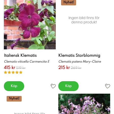
Nyhet!
Italiensk Klematis
Klematis Storblommig
Clematis viticella Carmencita E
Clematis patens Mary-Claire
415 kr
215 kr
519 kr
269 kr
Köp
Köp
Nyhet!