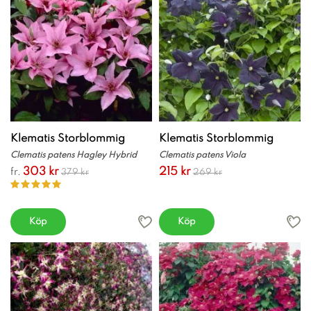
Klematis Storblommig
Klematis Storblommig
Clematis patens Hagley Hybrid
Clematis patens Viola
303 kr
215 kr
fr.
379 kr
269 kr
Köp
Köp