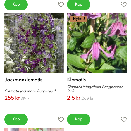
Köp
Köp
Nyhet!
Jackmanklematis
Klematis
Clematis integrifolia Pangbourne
Clematis jackmanii Purpurea ®
Pink
255 kr
215 kr
319 kr
269 kr
Köp
Köp