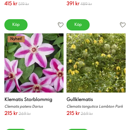
415 kr
391 kr
519 kr
489 kr
Köp
Köp
Nyhet!
Klematis Storblommig
Gullklematis
Clematis patens Darius
Clematis tangutica Lambton Park
215 kr
215 kr
269 kr
269 kr