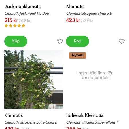
Jackmanklematis
Klematis
Clematis jackmanii Tie Dye
Clematis atragene Tindra E
215 kr
423 kr
269 kr
529 kr
Köp
Köp
Nyhet!
Klematis
Italiensk Klematis
Clematis atragene Love Child E
Clematis viticella Super Night ®