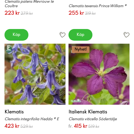
Clematis patens Mevrouw le
Coultre
Clematis texensis Prince William ®
223 kr
255 kr
279 kr
319 kr
Köp
Köp
Nyhet!
Klematis
Italiensk Klematis
Clematis integrifolia Hedda ® E
Clematis viticella Södertälje
423 kr
415 kr
fr.
529 kr
519 kr