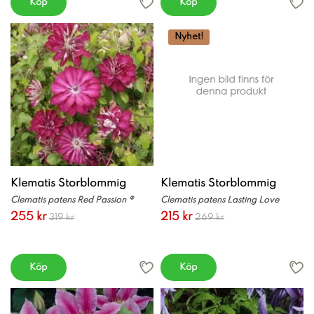
Köp
Köp
Nyhet!
Klematis Storblommig
Klematis Storblommig
Clematis patens Red Passion ®
Clematis patens Lasting Love
255 kr
215 kr
319 kr
269 kr
Köp
Köp