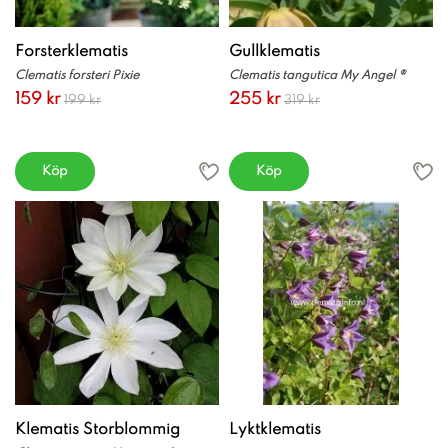
Forsterklematis
Gullklematis
Clematis forsteri Pixie
Clematis tangutica My Angel ®
159 kr
255 kr
199 kr
319 kr
Köp
Köp
Klematis Storblommig
Lyktklematis