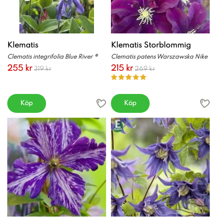
Klematis
Klematis Storblommig
Clematis integrifolia Blue River ®
Clematis patens Warszawska Nike
255 kr
215 kr
319 kr
269 kr
Köp
Köp