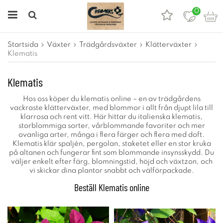
0
Startsida
Växter
Trädgårdsväxter
Klätterväxter
Klematis
Klematis
Hos oss köper du klematis online – en av trädgårdens
vackraste klätterväxter, med blommor i allt från djupt lila till
klarrosa och rent vitt. Här hittar du italienska klematis,
storblommiga sorter, vårblommande favoriter och mer
ovanliga arter, många i flera färger och flera med doft.
Klematis klär spaljén, pergolan, staketet eller en stor kruka
på altanen och fungerar fint som blommande insynsskydd. Du
väljer enkelt efter färg, blomningstid, höjd och växtzon, och
vi skickar dina plantor snabbt och välförpackade.
Beställ Klematis online