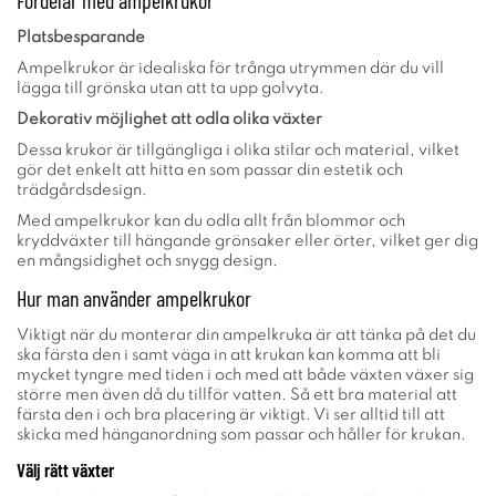
Fördelar med ampelkrukor
Platsbesparande
Ampelkrukor är idealiska för trånga utrymmen där du vill
lägga till grönska utan att ta upp golvyta.
Dekorativ möjlighet att odla olika växter
Dessa krukor är tillgängliga i olika stilar och material, vilket
gör det enkelt att hitta en som passar din estetik och
trädgårdsdesign.
Med ampelkrukor kan du odla allt från blommor och
kryddväxter till hängande grönsaker eller örter, vilket ger dig
en mångsidighet och snygg design.
Hur man använder ampelkrukor
Viktigt när du monterar din ampelkruka är att tänka på det du
ska färsta den i samt väga in att krukan kan komma att bli
mycket tyngre med tiden i och med att både växten växer sig
större men även då du tillför vatten. Så ett bra material att
färsta den i och bra placering är viktigt. Vi ser alltid till att
skicka med hänganordning som passar och håller för krukan.
Välj rätt växter