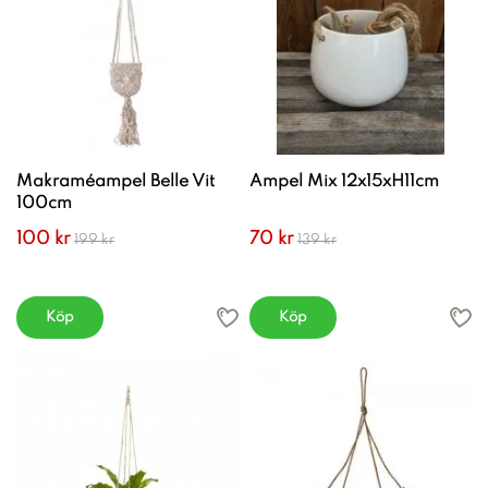
Makraméampel Belle Vit
Ampel Mix 12x15xH11cm
100cm
100 kr
70 kr
199 kr
139 kr
Köp
Köp