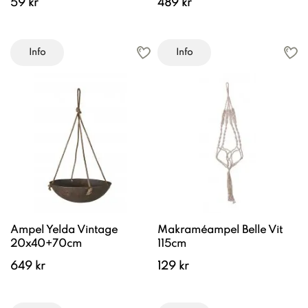
59 kr
489 kr
Info
Info
Ampel Yelda Vintage
Makraméampel Belle Vit
20x40+70cm
115cm
649 kr
129 kr