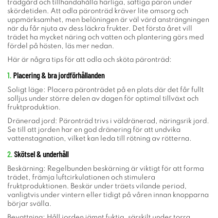
trädgård och tillhandahålla härliga, saftiga päron under
skördetiden. Att odla päronträd kräver lite omsorg och
uppmärksamhet, men belöningen är väl värd ansträngningen
när du får njuta av dess läckra frukter. Det första året vill
trädet ha mycket näring och vatten och plantering görs med
fördel på hösten, läs mer nedan.
Här är några tips för att odla och sköta päronträd:
1.
Placering & bra jordförhållanden
Soligt läge: Placera päronträdet på en plats där det får fullt
solljus under större delen av dagen för optimal tillväxt och
fruktproduktion.
Dränerad jord: Päronträd trivs i väldränerad, näringsrik jord.
Se till att jorden har en god dränering för att undvika
vattenstagnation, vilket kan leda till rötning av rötterna.
2.
Skötsel & underhåll
Beskärning: Regelbunden beskärning är viktigt för att forma
trädet, främja luftcirkulationen och stimulera
fruktproduktionen. Beskär under träets vilande period,
vanligtvis under vintern eller tidigt på våren innan knopparna
börjar svälla.
Bevattning: Håll jorden jämnt fuktig, särskilt under torra