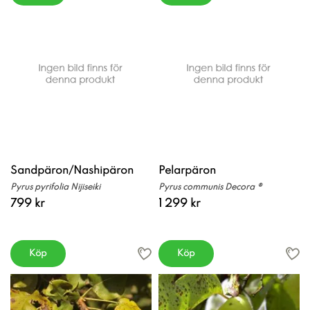
Sandpäron/Nashipäron
Pelarpäron
Pyrus pyrifolia Nijiseiki
Pyrus communis Decora ®
799 kr
1 299 kr
Köp
Köp