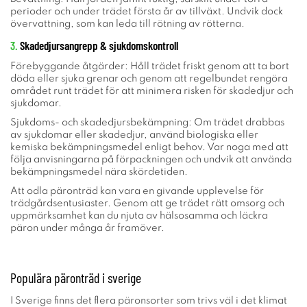
perioder och under trädet första år av tillväxt. Undvik dock
övervattning, som kan leda till rötning av rötterna.
3.
Skadedjursangrepp & sjukdomskontroll
Förebyggande åtgärder: Håll trädet friskt genom att ta bort
döda eller sjuka grenar och genom att regelbundet rengöra
området runt trädet för att minimera risken för skadedjur och
sjukdomar.
Sjukdoms- och skadedjursbekämpning: Om trädet drabbas
av sjukdomar eller skadedjur, använd biologiska eller
kemiska bekämpningsmedel enligt behov. Var noga med att
följa anvisningarna på förpackningen och undvik att använda
bekämpningsmedel nära skördetiden.
Att odla päronträd kan vara en givande upplevelse för
trädgårdsentusiaster. Genom att ge trädet rätt omsorg och
uppmärksamhet kan du njuta av hälsosamma och läckra
päron under många år framöver.
Populära päronträd i sverige
I Sverige finns det flera päronsorter som trivs väl i det klimat