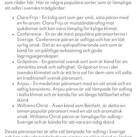
som råder här. Här är några populära sorter som är lämpliga
att odla i svenska trädgårdar:
Clara Frijs - En tidig sort som ger små, söta päron med
en fin arom. Clara Frijs är motståndskraftig mot
sjukdomar och kan vara lämplig för kyliga klimat.
Conference - En av de mest populära päronsorterna i
Sverige. Conference päron är saftiga och har en lätt
syrlig smak. Det är en självpollinerande sort som är
känd för sin pålitliga avkastning och goda
lagringsegenskaper.
Gråpäron - En gammal svensk sort som är känd för sin
utmärkta smak och saftighet. Gråpäron trivs i det
svenska klimatet och är ett bra val för dem som vill odla
en traditionell svensk päronsort.
Anjou - En medelstor päronsort med en söt smak och en
saftig konsistens. Anjou päron är väl lämpade för odling
i kalla klimat och är kända för sin långa hållbarhet efter
skörd.
Williams Christ - Även känd som Bartlett, är detta en
annan populär päronsort med en söt och aromatisk
smak. Williams Christ päron är lämpliga för odling i
Sverige och är kända för att vara en tidig skörd.
Dessa päronsorter är alla väl lämpade för odling i Sverige