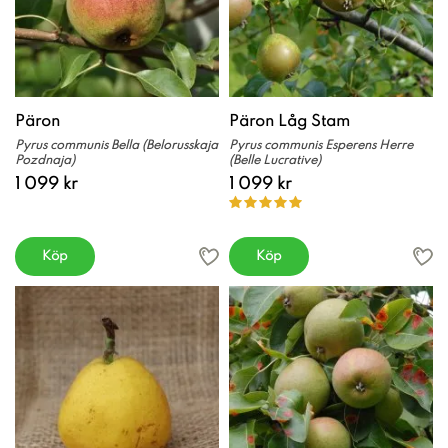
Päron
Päron Låg Stam
Pyrus communis Bella (Belorusskaja
Pyrus communis Esperens Herre
Pozdnaja)
(Belle Lucrative)
1 099 kr
1 099 kr
Köp
Köp