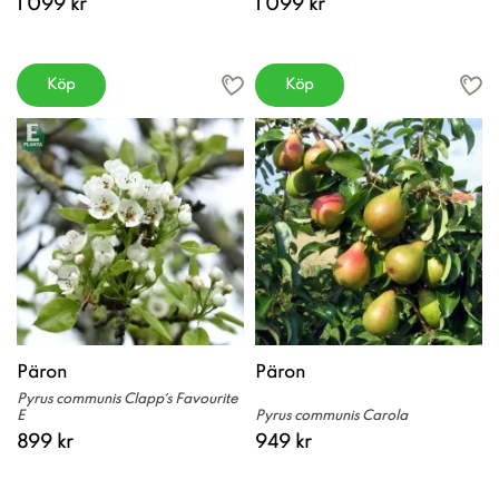
1 099 kr
1 099 kr
Köp
Köp
Päron
Päron
Pyrus communis Clapp´s Favourite
E
Pyrus communis Carola
899 kr
949 kr