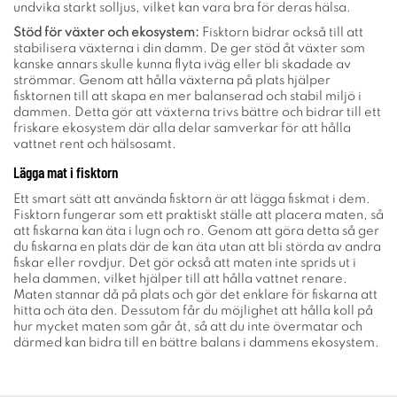
undvika starkt solljus, vilket kan vara bra för deras hälsa.
Stöd för växter och ekosystem:
Fisktorn bidrar också till att
stabilisera växterna i din damm. De ger stöd åt växter som
kanske annars skulle kunna flyta iväg eller bli skadade av
strömmar. Genom att hålla växterna på plats hjälper
fisktornen till att skapa en mer balanserad och stabil miljö i
dammen. Detta gör att växterna trivs bättre och bidrar till ett
friskare ekosystem där alla delar samverkar för att hålla
vattnet rent och hälsosamt.
Lägga mat i fisktorn
Ett smart sätt att använda fisktorn är att lägga fiskmat i dem.
Fisktorn fungerar som ett praktiskt ställe att placera maten, så
att fiskarna kan äta i lugn och ro. Genom att göra detta så ger
du fiskarna en plats där de kan äta utan att bli störda av andra
fiskar eller rovdjur. Det gör också att maten inte sprids ut i
hela dammen, vilket hjälper till att hålla vattnet renare.
Maten stannar då på plats och gör det enklare för fiskarna att
hitta och äta den. Dessutom får du möjlighet att hålla koll på
hur mycket maten som går åt, så att du inte övermatar och
därmed kan bidra till en bättre balans i dammens ekosystem.