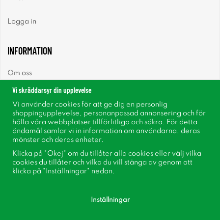
Logga in
INFORMATION
Om oss
Vi skräddarsyr din upplevelse
Nyheter
Vi använder cookies för att ge dig en personlig
shoppingupplevelse, personanpassad annonsering och för
Nyhetsbrev
hålla våra webbplatser tillförlitliga och säkra. För detta
ändamål samlar vi in information om användarna, deras
mönster och deras enheter.
Om cookies
Klicka på "Okej" om du tillåter alla cookies eller välj vilka
cookies du tillåter och vilka du vill stänga av genom att
Inspiration
klicka på "Inställningar" nedan.
Inställningar