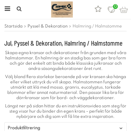
0
Startsida
Pyssel & Dekoration
Halmring / Halmstomme
Jul, Pyssel & Dekoration, Halmring / Halmstomme
Skapa egna kransar och dekorationer från grunden med våra
halmstommar. En halmring är en stadig bas som ger bra form
och gör det enkelt att binda både klassiska julkransar och
andra säsongsdekorationer året runt.
Välj bland flera storlekar beroende på var kransen ska hänga
eller vilket uttryck du vill skapa. Halmstommen fungerar
utmärkt att klä med mossa, granris, eucalyptus, torkade
blommor eller annat naturmaterial. Den passar lika bra för
dörrkransar som för bord- och väggdekorationer.
Längst ner på sidan hittar du en instruktionsvideo som steg för
steg visar hur du binder din egen krans – perfekt för både
nybörjare och dig som vill få lite extra inspiration.
Produktfiltrering