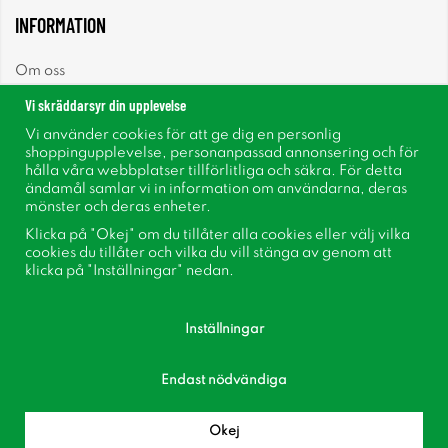
INFORMATION
Om oss
Vi skräddarsyr din upplevelse
Nyheter
Vi använder cookies för att ge dig en personlig
shoppingupplevelse, personanpassad annonsering och för
Nyhetsbrev
hålla våra webbplatser tillförlitliga och säkra. För detta
ändamål samlar vi in information om användarna, deras
mönster och deras enheter.
Om cookies
Klicka på "Okej" om du tillåter alla cookies eller välj vilka
cookies du tillåter och vilka du vill stänga av genom att
Inspiration
klicka på "Inställningar" nedan.
Inställningar
Endast nödvändiga
Följ oss på Facebook
Bli medlem i vår kundklubb!
Okej