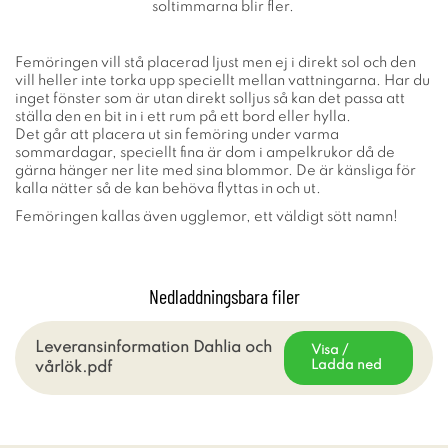
soltimmarna blir fler.
Femöringen vill stå placerad ljust men ej i direkt sol och den
vill heller inte torka upp speciellt mellan vattningarna. Har du
inget fönster som är utan direkt solljus så kan det passa att
ställa den en bit in i ett rum på ett bord eller hylla.
Det går att placera ut sin femöring under varma
sommardagar, speciellt fina är dom i ampelkrukor då de
gärna hänger ner lite med sina blommor. De är känsliga för
kalla nätter så de kan behöva flyttas in och ut.
Femöringen kallas även ugglemor, ett väldigt sött namn!
Nedladdningsbara filer
Leveransinformation Dahlia och
Visa /
Ladda ned
vårlök.pdf