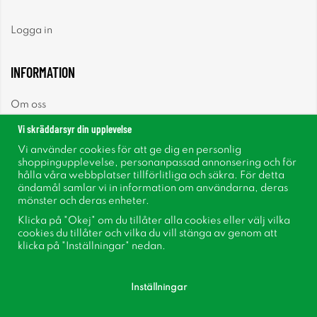
Logga in
INFORMATION
Om oss
Vi skräddarsyr din upplevelse
Nyheter
Vi använder cookies för att ge dig en personlig
shoppingupplevelse, personanpassad annonsering och för
Nyhetsbrev
hålla våra webbplatser tillförlitliga och säkra. För detta
ändamål samlar vi in information om användarna, deras
mönster och deras enheter.
Om cookies
Klicka på "Okej" om du tillåter alla cookies eller välj vilka
cookies du tillåter och vilka du vill stänga av genom att
Inspiration
klicka på "Inställningar" nedan.
Inställningar