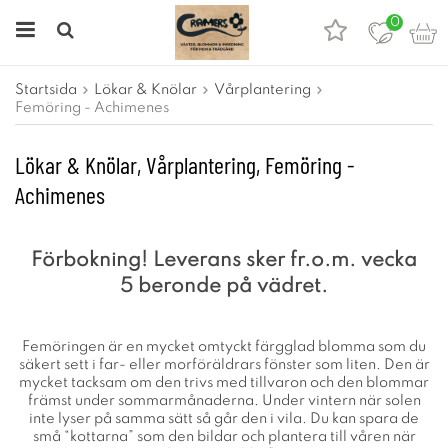
0
Startsida
Lökar & Knölar
Vårplantering
Femöring - Achimenes
Lökar & Knölar, Vårplantering, Femöring -
Achimenes
.
Förbokning! Leverans sker fr.o.m. vecka
5 beronde på vädret.
Femöringen är en mycket omtyckt färgglad blomma som du
säkert sett i far- eller morföräldrars fönster som liten. Den är
mycket tacksam om den trivs med tillvaron och den blommar
främst under sommarmånaderna. Under vintern när solen
inte lyser på samma sätt så går den i vila. Du kan spara de
små “kottarna” som den bildar och plantera till våren när