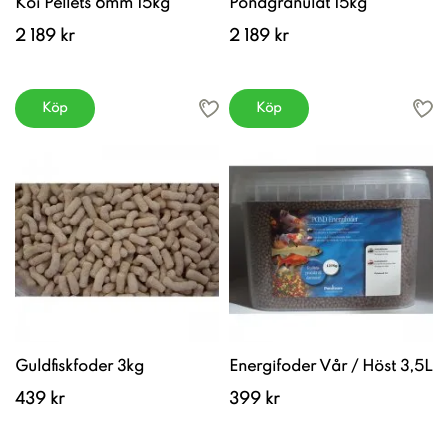
Koi Pellets 6mm 15kg
Pondgranulat 15kg
2 189 kr
2 189 kr
Köp
Köp
Guldfiskfoder 3kg
Energifoder Vår / Höst 3,5L
439 kr
399 kr