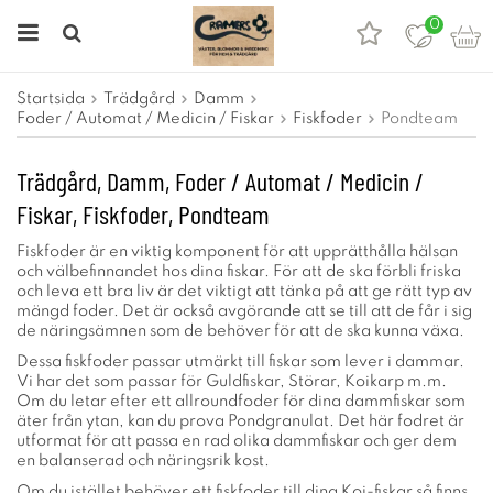
0
Startsida
Trädgård
Damm
Foder / Automat / Medicin / Fiskar
Fiskfoder
Pondteam
Trädgård, Damm, Foder / Automat / Medicin /
Fiskar, Fiskfoder, Pondteam
Fiskfoder är en viktig komponent för att upprätthålla hälsan
och välbefinnandet hos dina fiskar. För att de ska förbli friska
och leva ett bra liv är det viktigt att tänka på att ge rätt typ av
mängd foder. Det är också avgörande att se till att de får i sig
de näringsämnen som de behöver för att de ska kunna växa.
Dessa fiskfoder passar utmärkt till fiskar som lever i dammar.
Vi har det som passar för Guldfiskar, Störar, Koikarp m.m.
Om du letar efter ett allroundfoder för dina dammfiskar som
äter från ytan, kan du prova Pondgranulat. Det här fodret är
utformat för att passa en rad olika dammfiskar och ger dem
en balanserad och näringsrik kost.
Om du istället behöver ett fiskfoder till dina Koi-fiskar så finns