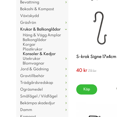
Bevattning
Bokashi & Kompost
Växtskydd
Gräsfrön
Krukor & Balkonglådor
Häng & Vägg Amplar
Balkonglådor
Korgar
Plastkrukor
Konsoler & Kedjor
S-krok Signe 17x4cm
Utekrukor
Blomvagnar
Jord & Gödning
40 kr
79 kr
Gravtillbehör
Trädgårdsredskap
Ogräsmedel
Köp
Småfågel / Vildfågel
Bekämpa skadedjur
Damm
Kompost