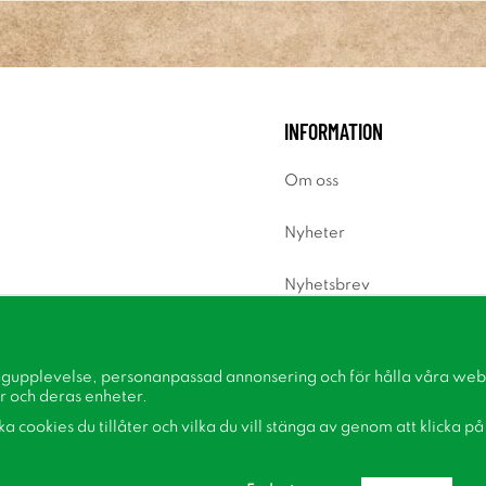
INFORMATION
Om oss
Nyheter
Nyhetsbrev
Om cookies
ngupplevelse, personanpassad annonsering och för hålla våra webbp
Inspiration
r och deras enheter.
lka cookies du tillåter och vilka du vill stänga av genom att klicka p