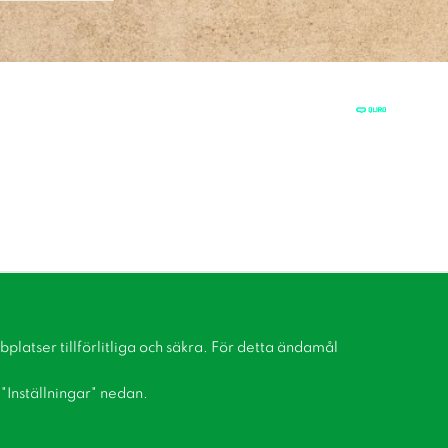
latser tillförlitliga och säkra. För detta ändamål
å "Inställningar" nedan.