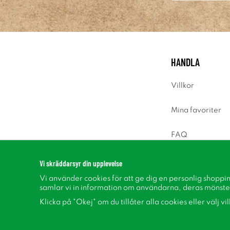
HANDLA
Villkor
Mina favoriter
FAQ
Logga in
Vi skräddarsyr din upplevelse
Vi använder cookies för att ge dig en personlig shoppi
samlar vi in information om användarna, deras mönste
Klicka på "Okej" om du tillåter alla cookies eller välj vi