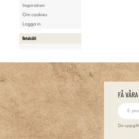
Inspiration
Om cookies
Logga in
Betalsätt
FÅ VÅRA
De uppgift