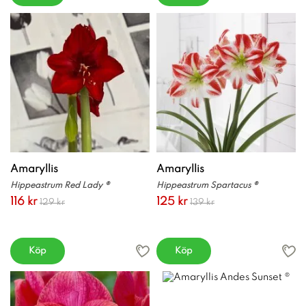
Amaryllis
Amaryllis
Hippeastrum Red Lady ®
Hippeastrum Spartacus ®
116 kr
125 kr
129 kr
139 kr
Köp
Köp