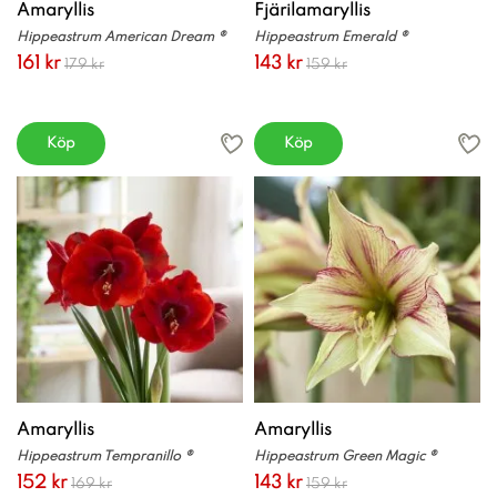
Amaryllis
Fjärilamaryllis
Hippeastrum American Dream ®
Hippeastrum Emerald ®
161 kr
143 kr
179 kr
159 kr
Köp
Köp
Amaryllis
Amaryllis
Hippeastrum Tempranillo ®
Hippeastrum Green Magic ®
152 kr
143 kr
169 kr
159 kr