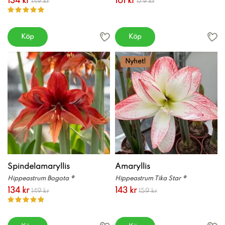
134 kr
161 kr
149 kr
179 kr
Köp
Köp
Nyhet!
Spindelamaryllis
Amaryllis
Hippeastrum Bogota ®
Hippeastrum Tika Star ®
134 kr
143 kr
149 kr
159 kr