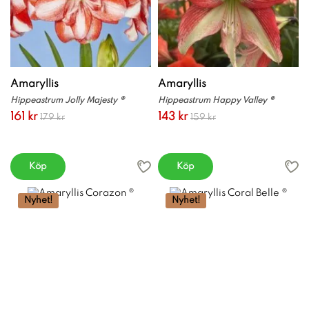
Amaryllis
Amaryllis
Hippeastrum Jolly Majesty ®
Hippeastrum Happy Valley ®
161 kr
143 kr
179 kr
159 kr
Köp
Köp
Nyhet!
Nyhet!