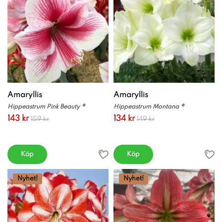
Amaryllis
Amaryllis
Hippeastrum Pink Beauty ®
Hippeastrum Montana ®
143 kr
134 kr
159 kr
149 kr
Köp
Köp
Nyhet!
Nyhet!