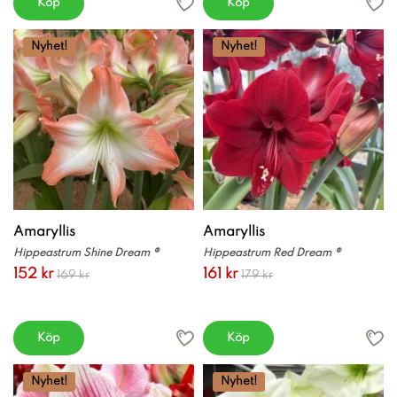
Köp
Köp
Nyhet!
Nyhet!
Amaryllis
Amaryllis
Hippeastrum Shine Dream ®
Hippeastrum Red Dream ®
152 kr
161 kr
169 kr
179 kr
Köp
Köp
Nyhet!
Nyhet!