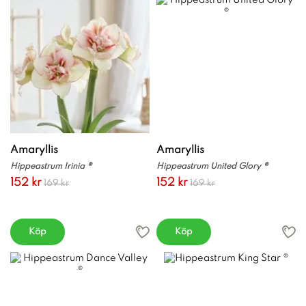
Amaryllis
Amaryllis
Hippeastrum Irinia ®
Hippeastrum United Glory ®
152 kr
152 kr
169 kr
169 kr
Köp
Köp