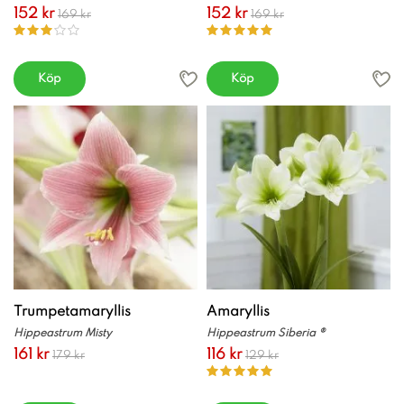
152 kr
152 kr
169 kr
169 kr
Köp
Köp
Trumpetamaryllis
Amaryllis
Hippeastrum Misty
Hippeastrum Siberia ®
161 kr
116 kr
179 kr
129 kr