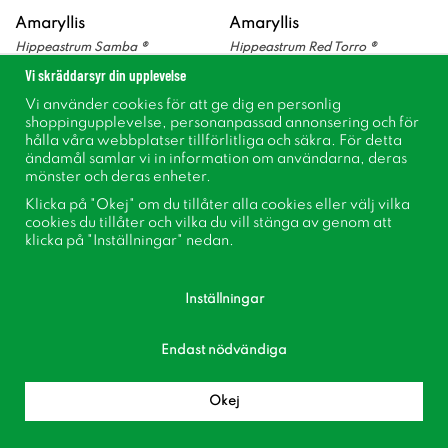
Amaryllis
Amaryllis
Hippeastrum Samba ®
Hippeastrum Red Torro ®
152 kr
143 kr
169 kr
159 kr
Vi skräddarsyr din upplevelse
Vi använder cookies för att ge dig en personlig
shoppingupplevelse, personanpassad annonsering och för
hålla våra webbplatser tillförlitliga och säkra. För detta
Köp
Köp
ändamål samlar vi in information om användarna, deras
mönster och deras enheter.
Klicka på "Okej" om du tillåter alla cookies eller välj vilka
cookies du tillåter och vilka du vill stänga av genom att
klicka på "Inställningar" nedan.
Inställningar
Endast nödvändiga
Amaryllis
Amaryllis
Okej
Hippeastrum Red Reality ®
Hippeastrum Pretty Nymph ®