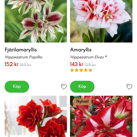
Fjärilamaryllis
Amaryllis
Hippeastrum Papillio
Hippeastrum Elvas ®
152 kr
143 kr
169 kr
159 kr
Köp
Köp
Nyhet!