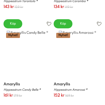
Hippeastrum Tarantula ®
Hippeastrum Caramba ®
143 kr
134 kr
159 kr
149 kr
Köp
Köp
Nyhet!
Nyhet!
Amaryllis
Amaryllis
Hippeastrum Candy Belle ®
Hippeastrum Amarossi ®
161 kr
152 kr
179 kr
169 kr