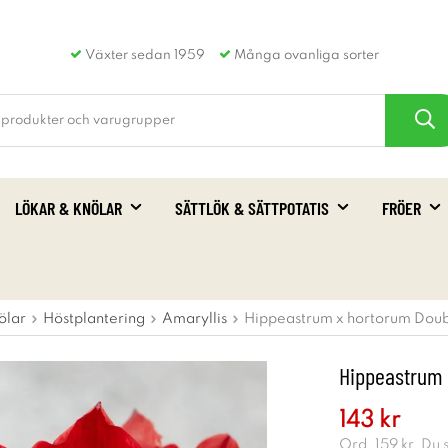
Växter sedan 1959
Många ovanliga sorter
LÖKAR & KNÖLAR
SÄTTLÖK & SÄTTPOTATIS
FRÖER
ölar
Höstplantering
Amaryllis
Hippeastrum x hortorum Doubl
Hippeastrum 
143 kr
Ord.
159 kr
. Du