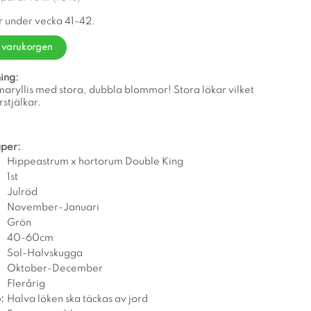
r under vecka 41-42.
i varukorgen
ing:
maryllis med stora, dubbla blommor! Stora lökar vilket
rstjälkar.
per:
Hippeastrum x hortorum Double King
1st
Julröd
November-Januari
Grön
40-60cm
Sol-Halvskugga
Oktober-December
Flerårig
:
Halva löken ska täckas av jord