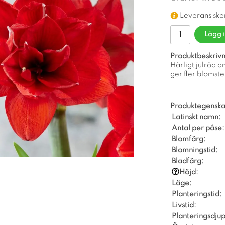
Leverans ske
Lägg 
Produktbeskrivn
Härligt julröd a
ger fler blomste
Produktegenska
Latinskt namn:
Antal per påse:
Blomfärg:
Blomningstid:
Bladfärg:
Höjd:
Läge:
Planteringstid:
Livstid:
Planteringsdjup