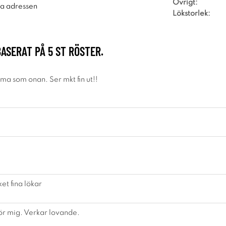
Övrigt:
ra adressen
Lökstorlek:
BASERAT PÅ
5
ST RÖSTER.
a som onan. Ser mkt fin ut!!
et fina lökar
ör mig. Verkar lovande.