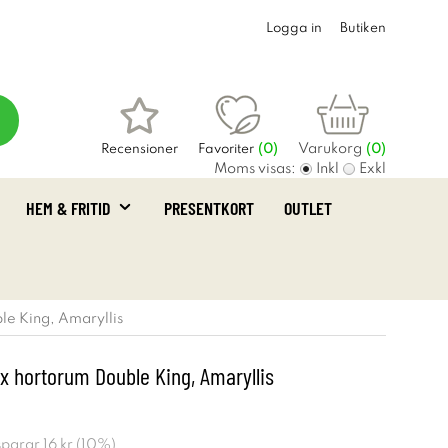
Logga in
Butiken
Varukorg
Recensioner
Favoriter
(
0
)
(0)
Moms visas:
Inkl
Exkl
HEM & FRITID
PRESENTKORT
OUTLET
e King, Amaryllis
x hortorum Double King, Amaryllis
 sparar
16 kr
(
10
%)