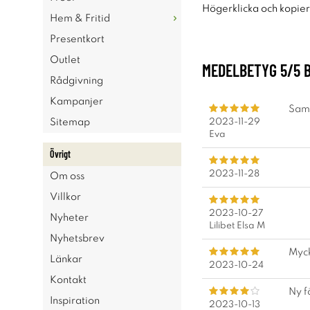
Högerklicka och kopie
Hem & Fritid
Presentkort
Outlet
MEDELBETYG
5
/5 
Rådgivning
Kampanjer
Samm
2023-11-29
Sitemap
Eva
Övrigt
2023-11-28
Om oss
Villkor
2023-10-27
Nyheter
Lilibet Elsa M
Nyhetsbrev
Myck
Länkar
2023-10-24
Kontakt
Ny f
Inspiration
2023-10-13