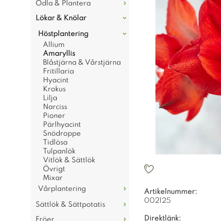
Odla & Plantera
Lökar & Knölar
Höstplantering
Allium
Amaryllis
Blåstjärna & Vårstjärna
Fritillaria
Hyacint
Krokus
Lilja
Narciss
Pioner
Pärlhyacint
Snödroppe
Tidlösa
Tulpanlök
Vitlök & Sättlök
Övrigt
Mixar
Vårplantering
Artikelnummer:
002125
Sättlök & Sättpotatis
Direktlänk:
Fröer