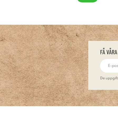
FÅ VÅRA
De uppgift