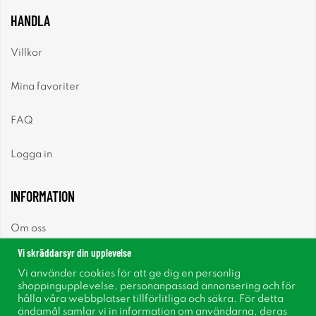
HANDLA
Villkor
Mina favoriter
FAQ
Logga in
INFORMATION
Om oss
Vi skräddarsyr din upplevelse
Nyheter
Vi använder cookies för att ge dig en personlig
shoppingupplevelse, personanpassad annonsering och för
Nyhetsbrev
hålla våra webbplatser tillförlitliga och säkra. För detta
ändamål samlar vi in information om användarna, deras