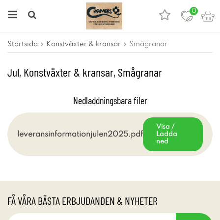
0
Startsida
Konstväxter & kransar
Smågranar
Jul, Konstväxter & kransar, Smågranar
Nedladdningsbara filer
Visa /
leveransinformationjulen2025.pdf
Ladda
ned
FÅ VÅRA BÄSTA ERBJUDANDEN & NYHETER