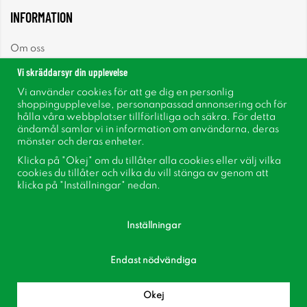
INFORMATION
Om oss
Vi skräddarsyr din upplevelse
Nyheter
Vi använder cookies för att ge dig en personlig
shoppingupplevelse, personanpassad annonsering och för
Nyhetsbrev
hålla våra webbplatser tillförlitliga och säkra. För detta
ändamål samlar vi in information om användarna, deras
mönster och deras enheter.
Om cookies
Klicka på "Okej" om du tillåter alla cookies eller välj vilka
cookies du tillåter och vilka du vill stänga av genom att
Inspiration
klicka på "Inställningar" nedan.
Inställningar
Endast nödvändiga
Följ oss på Facebook
Bli medlem i vår kundklubb!
Okej