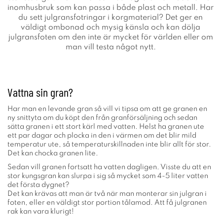
inomhusbruk som kan passa i både plast och metall. Har
du sett julgransfotringar i korgmaterial? Det ger en
väldigt ombonad och mysig känsla och kan dölja
julgransfoten om den inte är mycket för världen eller om
man vill testa något nytt.
Vattna sin gran?
Har man en levande gran så vill vi tipsa om att ge granen en
ny snittyta om du köpt den från granförsäljning och sedan
sätta granen i ett stort kärl med vatten. Helst ha granen ute
ett par dagar och plocka in den i värmen om det blir mild
temperatur ute, så temperaturskillnaden inte blir allt för stor.
Det kan chocka granen lite.
Sedan vill granen fortsatt ha vatten dagligen. Visste du att en
stor kungsgran kan slurpa i sig så mycket som 4-5 liter vatten
det första dygnet?
Det kan krävas att man är två när man monterar sin julgran i
foten, eller en väldigt stor portion tålamod. Att få julgranen
rak kan vara klurigt!