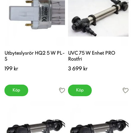
Utbyteslysrör HQ2 5 W PL-
UVC 75 W Enhet PRO
S
Rostfri
199 kr
3 699 kr
Köp
Köp