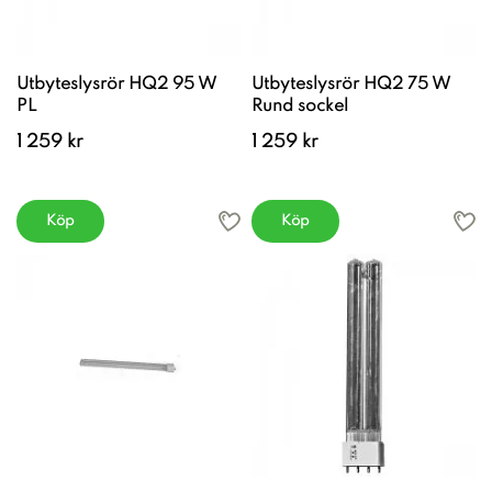
Utbyteslysrör HQ2 95 W
Utbyteslysrör HQ2 75 W
PL
Rund sockel
1 259 kr
1 259 kr
Köp
Köp