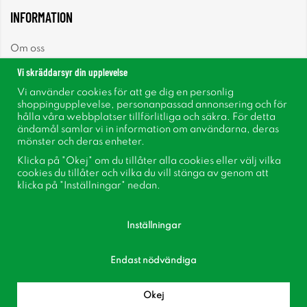
INFORMATION
Om oss
Vi skräddarsyr din upplevelse
Nyheter
Vi använder cookies för att ge dig en personlig
shoppingupplevelse, personanpassad annonsering och för
Nyhetsbrev
hålla våra webbplatser tillförlitliga och säkra. För detta
ändamål samlar vi in information om användarna, deras
mönster och deras enheter.
Om cookies
Klicka på "Okej" om du tillåter alla cookies eller välj vilka
cookies du tillåter och vilka du vill stänga av genom att
Inspiration
klicka på "Inställningar" nedan.
Inställningar
Endast nödvändiga
Följ oss på Facebook
Bli medlem i vår kundklubb!
Okej