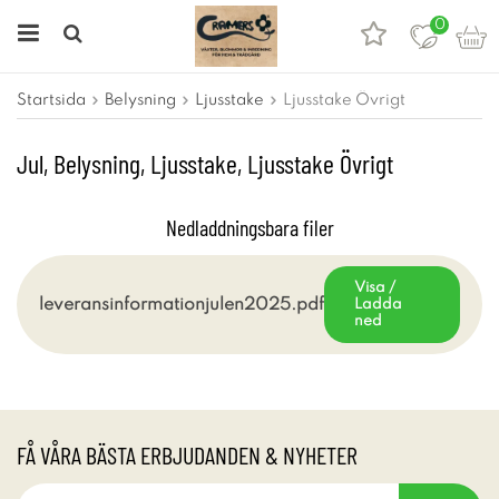
0
Startsida
Belysning
Ljusstake
Ljusstake Övrigt
Jul, Belysning, Ljusstake, Ljusstake Övrigt
Nedladdningsbara filer
Visa /
leveransinformationjulen2025.pdf
Ladda
ned
FÅ VÅRA BÄSTA ERBJUDANDEN & NYHETER