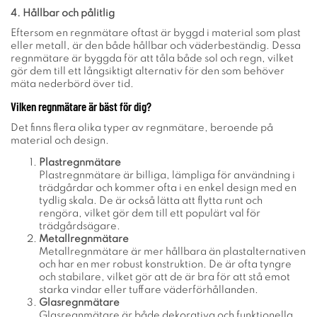
4. Hållbar och pålitlig
Eftersom en regnmätare oftast är byggd i material som plast
eller metall, är den både hållbar och väderbeständig. Dessa
regnmätare är byggda för att tåla både sol och regn, vilket
gör dem till ett långsiktigt alternativ för den som behöver
mäta nederbörd över tid.
Vilken regnmätare är bäst för dig?
Det finns flera olika typer av regnmätare, beroende på
material och design.
Plastregnmätare
Plastregnmätare är billiga, lämpliga för användning i
trädgårdar och kommer ofta i en enkel design med en
tydlig skala. De är också lätta att flytta runt och
rengöra, vilket gör dem till ett populärt val för
trädgårdsägare.
Metallregnmätare
Metallregnmätare är mer hållbara än plastalternativen
och har en mer robust konstruktion. De är ofta tyngre
och stabilare, vilket gör att de är bra för att stå emot
starka vindar eller tuffare väderförhållanden.
Glasregnmätare
Glasregnmätare är både dekorativa och funktionella.