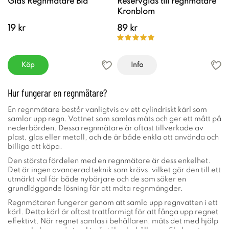
Glas Regnmätare Blå
Reservglas till regnmätare
Kronblom
19 kr
89 kr
Köp
Info
Hur fungerar en regnmätare?
En regnmätare består vanligtvis av ett cylindriskt kärl som
samlar upp regn. Vattnet som samlas mäts och ger ett mått på
nederbörden. Dessa regnmätare är oftast tillverkade av
plast, glas eller metall, och de är både enkla att använda och
billiga att köpa.
Den största fördelen med en regnmätare är dess enkelhet.
Det är ingen avancerad teknik som krävs, vilket gör den till ett
utmärkt val för både nybörjare och de som söker en
grundläggande lösning för att mäta regnmängder.
Regnmätaren fungerar genom att samla upp regnvatten i ett
kärl. Detta kärl är oftast trattformigt för att fånga upp regnet
effektivt. När regnet samlas i behållaren, mäts det med hjälp