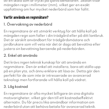
av en skala som är tryckt på själva behållaren. Skalan visar
mängden regn i millimeter (mm), vilket ger en exakt
uppfattning om hur mycket nederbörd som har fallit.
Varför använda en regnmätare?
1. Övervakning av nederbörd
En regnmätare är ett utmärkt verktyg för att hålla koll på
mängden regn som faller i din trädgård eller på ditt lantbruk.
Det är särskilt användbart för trädgårdsmästare och
jordbrukare som vill veta när det är dags att bevattna eller
justera sin bevattning beroende på nederbörden.
2. Enkel att använda
Det krävs ingen teknisk kunskap för att använda en
regnmätare. Den är enkel att installera, bara att ställa upp
på en plan yta, och ännu enklare att läsa av. Detta gör den
perfekt för de som inte är intresserade av avancerad
teknologi men fortfarande vill hålla koll på vädret.
3. Låg kostnad
En regnmätare är ofta mycket billigare än sina digitala
motsvarigheter, vilket gör den till ett kostnadseffektivt
alternativ. Du får precis lika användbar information om
nederbörd utan att behöva betala för avancerad teknik.