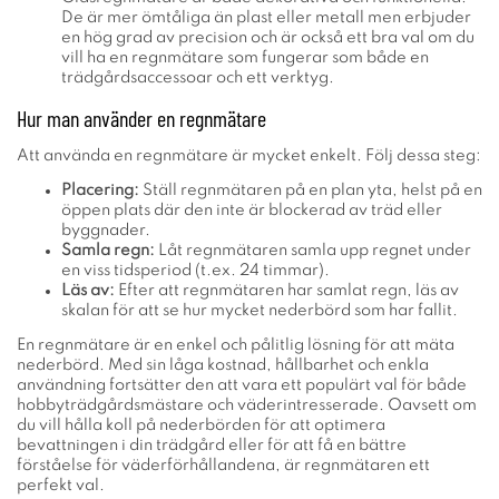
De är mer ömtåliga än plast eller metall men erbjuder
en hög grad av precision och är också ett bra val om du
vill ha en regnmätare som fungerar som både en
trädgårdsaccessoar och ett verktyg.
Hur man använder en regnmätare
Att använda en regnmätare är mycket enkelt. Följ dessa steg:
Placering:
Ställ regnmätaren på en plan yta, helst på en
öppen plats där den inte är blockerad av träd eller
byggnader.
Samla regn:
Låt regnmätaren samla upp regnet under
en viss tidsperiod (t.ex. 24 timmar).
Läs av:
Efter att regnmätaren har samlat regn, läs av
skalan för att se hur mycket nederbörd som har fallit.
En regnmätare är en enkel och pålitlig lösning för att mäta
nederbörd. Med sin låga kostnad, hållbarhet och enkla
användning fortsätter den att vara ett populärt val för både
hobbyträdgårdsmästare och väderintresserade. Oavsett om
du vill hålla koll på nederbörden för att optimera
bevattningen i din trädgård eller för att få en bättre
förståelse för väderförhållandena, är regnmätaren ett
perfekt val.