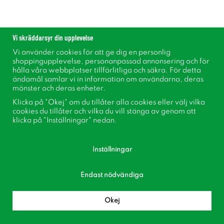
Vattenstenspump B VP
Vattenstenspump E AQ
Vi skräddarsyr din upplevelse
1000
3000
Vi använder cookies för att ge dig en personlig
699 kr
1 649 kr
shoppingupplevelse, personanpassad annonsering och för
hålla våra webbplatser tillförlitliga och säkra. För detta
ändamål samlar vi in information om användarna, deras
mönster och deras enheter.
Köp
Köp
Klicka på "Okej" om du tillåter alla cookies eller välj vilka
cookies du tillåter och vilka du vill stänga av genom att
klicka på "Inställningar" nedan.
Inställningar
Endast nödvändiga
Okej
Vattenstenspump D AQ
Vattenstenspump C AQ