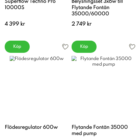
Superflow Techno Pro
Belysningsset 3x6w till
10000S
Flytande Fontän
35000/60000
4 399 kr
2 749 kr
Köp
Köp
Flödesregulator 600w
Flytande Fontän 35000
med pump