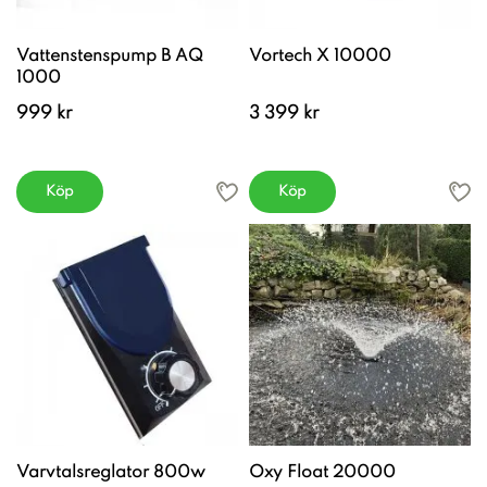
Vattenstenspump B AQ
Vortech X 10000
1000
999 kr
3 399 kr
Köp
Köp
Varvtalsreglator 800w
Oxy Float 20000