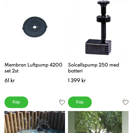
Membran Luftpump 4200
Solcellspump 250 med
set 2st
batteri
61 kr
1 399 kr
Köp
Köp