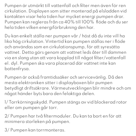
Pumpen är utmärkt till vattenfall och filter men även för ren
cirkulation. Displayen som sitter monterad på elsladden vid
kontakten visar hela tiden hur mycket energi pumpen drar.
Pumpen kan regleras från ca 40% till 100% flöde och du ser
hela tiden vilken energiförbrukning den har.
Du kan enkelt ställa ner pumpen vår / höst då du inte vill ha
lika hög cirkulation. Vintertid kan pumpen ställas ner i flöde
och användas som en cirkulationspump, för att syresätta
vattnet. Detta görs genom att vattnet leds åter till dammen
via en slang utan att vara kopplad till något filter/vattenfall
el. dyl. Pumpen ska vara placerad där vattnet inte kan
bottenfrysa.
Pumpen är också framtidssäker och servicevänlig. Då den
mesta elektroniken sitter i displayboxen blir pumpen
betydligt driftsäkrare. Värmeutvecklingen blir mindre och om
något händer byts bara den felaktiga delen.
1/ Torrkörningsskydd. Pumpen stängs av vid blockerad rotor
eller om pumpen går torr.
2/ Pumpen har två filtermoduler. Du kan ta bort en för att
minimera storleken på pumpen.
3/ Pumpen kan torrmonteras.