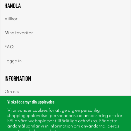
HANDLA
Villkor
Mina favoriter
FAQ
Logga in
INFORMATION
Om oss
Vi skräddarsyr din upplevelse
Nyheter
Vi använder cookies för att ge dig en personlig
shoppingupplevelse, personanpassad annonsering och för
Nyhetsbrev
hålla våra webbplatser tillförlitliga och säkra. För detta
ändamål samlar vi in information om användarna, deras