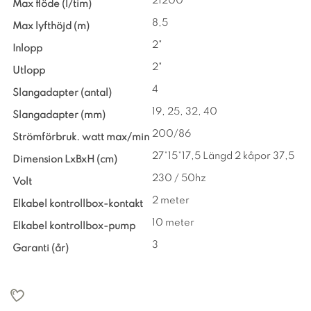
21200
Max flöde (l/tim)
8,5
Max lyfthöjd (m)
2"
Inlopp
2"
Utlopp
4
Slangadapter (antal)
19, 25, 32, 40
Slangadapter (mm)
200/86
Strömförbruk. watt max/min
27*15*17,5 Längd 2 kåpor 37,5
Dimension LxBxH (cm)
230 / 50hz
Volt
2 meter
Elkabel kontrollbox-kontakt
10 meter
Elkabel kontrollbox-pump
3
Garanti (år)