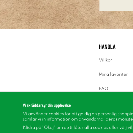
HANDLA
Villkor
Mina favoriter
FAQ
Logga in
Vi skräddarsyr din upplevelse
Vi använder cookies för att ge dig en personlig shoppi
samlar vi in information om användarna, deras mönste
Klicka på "Okej" om du tillåter alla cookies eller välj vi