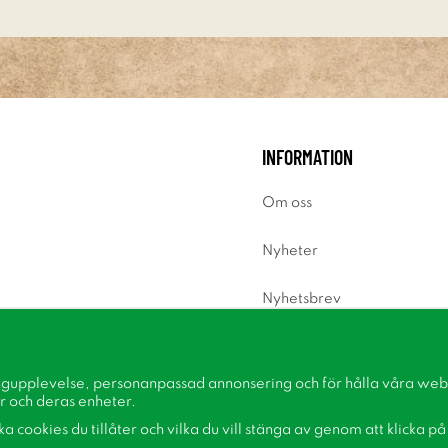
INFORMATION
Om oss
Nyheter
Nyhetsbrev
Om cookies
ngupplevelse, personanpassad annonsering och för hålla våra webbp
Inspiration
r och deras enheter.
lka cookies du tillåter och vilka du vill stänga av genom att klicka p