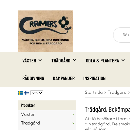
VÄXTER
TRÄDGÅRD
ODLA & PLANTERA
RÅDGIVNING
KAMPANJER
INSPIRATION
Startsida
Trädgård
Produkter
Trädgård, Bekämpa 
Växter
Att få besökare i form 
Trädgård
din trädgård. De smakar
vilt, så som: