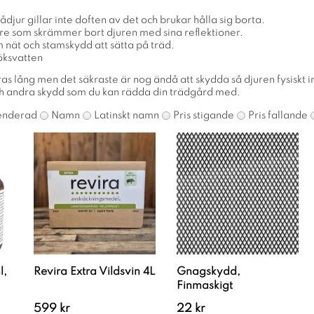
rådjur gillar inte doften av det och brukar hålla sig borta.
re som skrämmer bort djuren med sina reflektioner.
 nät och stamskydd att sätta på träd.
öksvatten
as lång men det säkraste är nog ändå att skydda så djuren fysiskt i
ch andra skydd som du kan rädda din trädgård med.
nderad
Namn
Latinskt namn
Pris stigande
Pris fallande
l,
Revira Extra Vildsvin 4L
Gnagskydd,
Finmaskigt
599 kr
22 kr