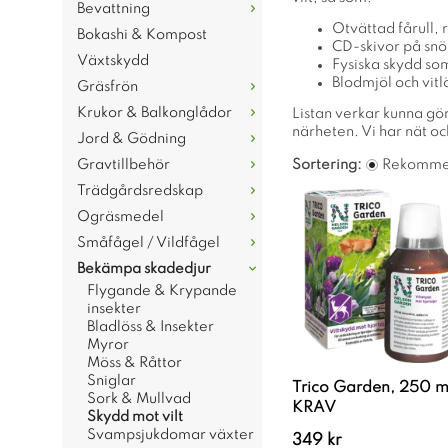
Bevattning
Otvättad fårull, 
Bokashi & Kompost
CD-skivor på snö
Växtskydd
Fysiska skydd som
Blodmjöl och vitl
Gräsfrön
Krukor & Balkonglådor
Listan verkar kunna gör
närheten. Vi har nät o
Jord & Gödning
Gravtillbehör
Sortering:
Rekomme
Trädgårdsredskap
Ogräsmedel
Småfågel / Vildfågel
Bekämpa skadedjur
Flygande & Krypande
insekter
Bladlöss & Insekter
Myror
Möss & Råttor
Sniglar
Trico Garden, 250 m
Sork & Mullvad
KRAV
Skydd mot vilt
Svampsjukdomar växter
349 kr