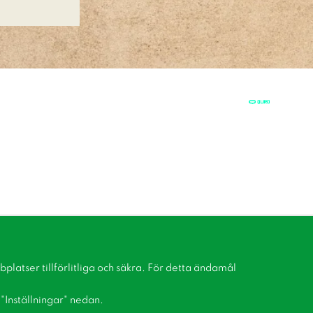
latser tillförlitliga och säkra. För detta ändamål
å "Inställningar" nedan.